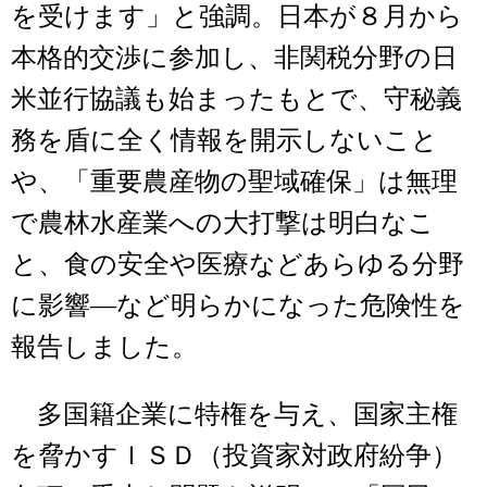
を受けます」と強調。日本が８月から
本格的交渉に参加し、非関税分野の日
米並行協議も始まったもとで、守秘義
務を盾に全く情報を開示しないこと
や、「重要農産物の聖域確保」は無理
で農林水産業への大打撃は明白なこ
と、食の安全や医療などあらゆる分野
に影響―など明らかになった危険性を
報告しました。
多国籍企業に特権を与え、国家主権
を脅かすＩＳＤ（投資家対政府紛争）