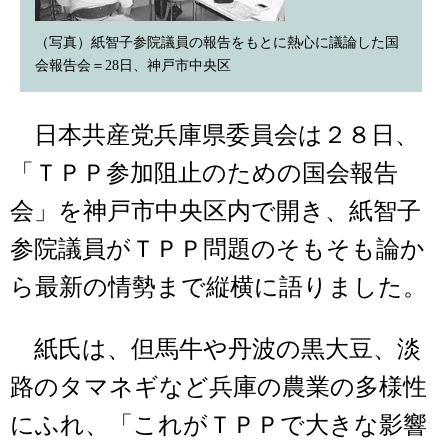
（写真）紙智子参院議員の報告をもとに熱心に議論した国
会報告会＝28日、神戸市中央区
日本共産党兵庫県委員会は２８日、
「ＴＰＰ参加阻止のための国会報告
会」を神戸市中央区内で開き、紙智子
参院議員がＴＰＰ問題のそもそも論か
ら最新の情勢まで縦横に語りました。
紙氏は、但馬牛や丹波の黒大豆、淡
路のタマネギなど兵庫の農業の多様性
にふれ、「これがＴＰＰで大きな影響