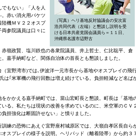
んでもない」「人を人
―。赤い消火用バケツ
（写真）ヘリ基地反対協議会の安次富
着陸機ＭＶ２２オスプ
浩共同代表（左端）と懇談し説明を受
子両参院議員は口々に
ける日本共産党国会議員ら＝１１日、
沖縄県名護市辺野古
赤嶺政賢、塩川鉄也の各衆院議員、井上哲士、仁比聡平、倉
た。嘉手納町など、関係自治体の首長とも懇談しました。
（宜野湾市)では､伊波洋一元市長から基地やオスプレイの飛
波氏は｢米軍機の飛行回数は増え続けている。負担軽減など名ば
をかかえる嘉手納町では、當山宏町長と懇談。町長は「基地
ている。私たちは現状の改善を求めているのに、米空軍のＣＶ
の負担強化は断固許せない」と憤りました。
訓練の恐怖にあえぐ宜野座村城原区では、大嶺自孝区長自ら
ぶオスプレイの様子を説明。ヘリパッド（離着陸帯）から約３