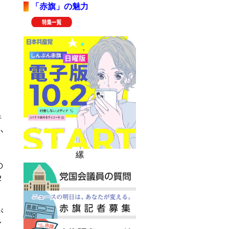
「赤旗」の魅力
行
か
縲
の
２
が
７