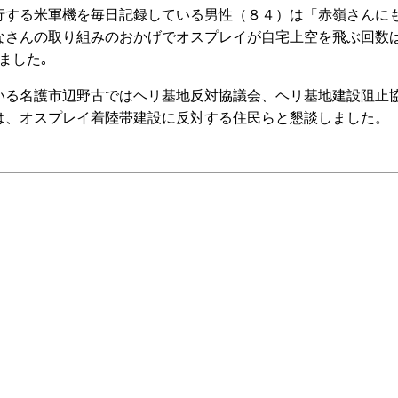
行する米軍機を毎日記録している男性（８４）は「赤嶺さんに
なさんの取り組みのおかげでオスプレイが自宅上空を飛ぶ回数
ました｡
る名護市辺野古ではヘリ基地反対協議会、ヘリ基地建設阻止
は、オスプレイ着陸帯建設に反対する住民らと懇談しました。