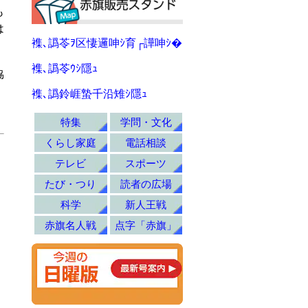
も
は
襍､譌苓ｦ区悽邏呻ｼ育┌譁呻ｼ�
襍､譌苓ｳｼ隱ｭ
協
襍､譌鈴崕蟄千沿雉ｼ隱ｭ
特集
学問・文化
くらし家庭
電話相談
テレビ
スポーツ
たび・つり
読者の広場
科学
新人王戦
赤旗名人戦
点字「赤旗」