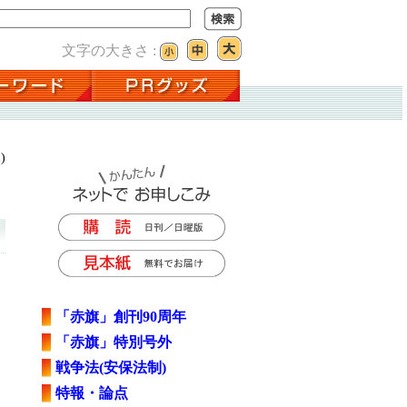
文字の大きさ :
)
「赤旗」創刊90周年
「赤旗」特別号外
戦争法(安保法制)
特報・論点