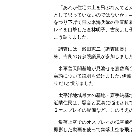
「あれが住宅の上を飛ぶなんてと
として思っていないのではないか」
をつり下げて飛ぶ米海兵隊の垂直離
レイを目撃した倉林明子、吉良よし
こう語りました。
調査には、穀田恵二（調査団長）、
林、吉良の各参院議員が参加しまし
米軍普天間基地が見渡せる嘉数高台
実態について説明を受けました｡伊
りだ｣と憤りました｡
太平洋地域最大の基地・嘉手納基地
近隣住民は、騒音と悪臭に悩まされ
２オスプレイの配備など、このうえ
集落上空でのオスプレイの低空飛行
撮影した動画を使って集落上空を飛