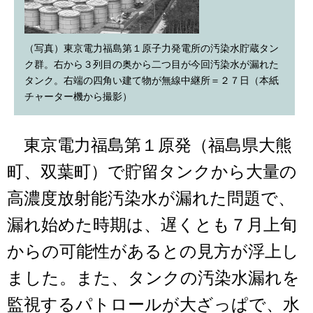
（写真）東京電力福島第１原子力発電所の汚染水貯蔵タン
ク群。右から３列目の奥から二つ目が今回汚染水が漏れた
タンク。右端の四角い建て物が無線中継所＝２７日（本紙
チャーター機から撮影）
東京電力福島第１原発（福島県大熊
町、双葉町）で貯留タンクから大量の
高濃度放射能汚染水が漏れた問題で、
漏れ始めた時期は、遅くとも７月上旬
からの可能性があるとの見方が浮上し
ました。また、タンクの汚染水漏れを
監視するパトロールが大ざっぱで、水