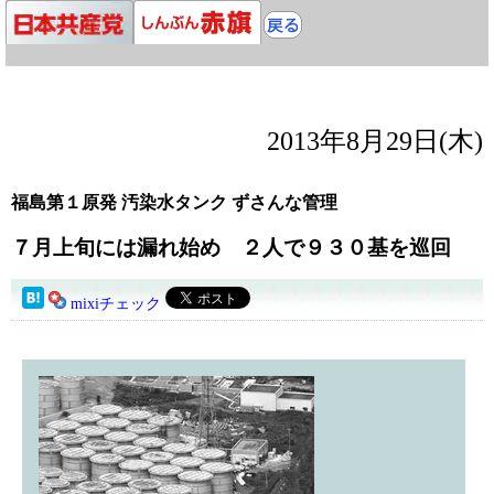
2013年8月29日(木)
福島第１原発 汚染水タンク ずさんな管理
７月上旬には漏れ始め ２人で９３０基を巡回
mixiチェック