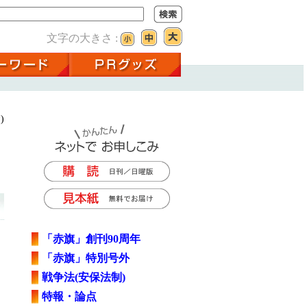
文字の大きさ :
)
「赤旗」創刊90周年
「赤旗」特別号外
戦争法(安保法制)
特報・論点