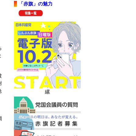
「赤旗」の魅力
る
ま
被
謝
急
縲
調