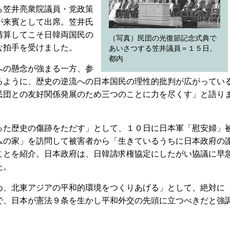
笠井亮衆院議員・党政策
が来賓として出席。笠井氏
清算してこそ日韓両国民の
（写真）民団の光復節記念式典で
な拍手を受けました。
あいさつする笠井議員＝１５日、
都内
の懸念が強まる一方、参
るように、歴史の逆流への日本国民の理性的批判が広がってい
民団との友好関係発展のため三つのことに力を尽くす」と語り
た歴史の傷跡をただす」として、１０日に日本軍「慰安婦」
ムの家」を訪問して被害者から「生きているうちに日本政府の
ことを紹介。日本政府は、日韓請求権協定にしたがい協議に早
た。
、北東アジアの平和的環境をつくりあげる」として、絶対に
で、日本が憲法９条を生かし平和外交の先頭に立つべきだと強