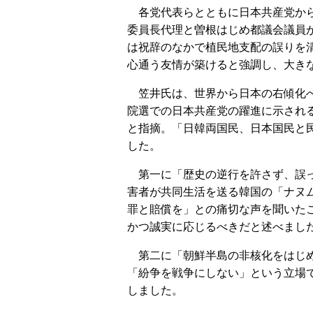
各党代表らとともに日本共産党から
委員長代理と曽根はじめ都議会議員
は祝辞のなかで植民地支配の誤りを
心通う友情が築けると強調し、大き
笠井氏は、世界から日本の右傾化へ
院選での日本共産党の躍進に示され
と指摘。「日韓両国民、日本国民と
した。
第一に「歴史の逆行を許さず、誤っ
害者が共同生活を送る韓国の「ナヌ
罪と賠償を」との痛切な声を聞いた
かつ誠実に応じるべきだと述べまし
第二に「朝鮮半島の非核化をはじめ
「紛争を戦争にしない」という立場
しました。