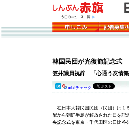
韓国民団が光復節記念式
笠井議員祝辞 「心通う友情築
mixiチェック
在日本大韓民国民団（民団）は１５
配から朝鮮半島が解放された日を記
央記念式を東京・千代田区の日比谷