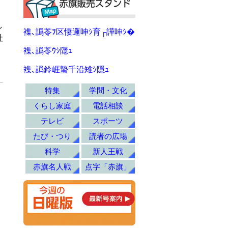
し
襍､譌苓ｦ区悽邏呻ｼ育┌譁呻ｼ�
社
襍､譌苓ｳｼ隱ｭ
襍､譌鈴崕蟄千沿雉ｼ隱ｭ
特集
学問・文化
くらし家庭
電話相談
テレビ
スポーツ
たび・つり
読者の広場
科学
新人王戦
赤旗名人戦
点字「赤旗」