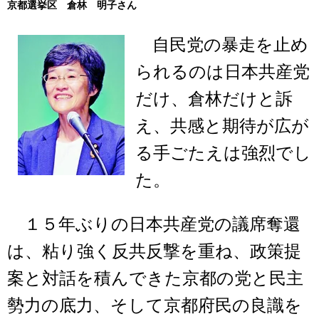
京都選挙区 倉林 明子さん
自民党の暴走を止め
られるのは日本共産党
だけ、倉林だけと訴
え、共感と期待が広が
る手ごたえは強烈でし
た。
１５年ぶりの日本共産党の議席奪還
は、粘り強く反共反撃を重ね、政策提
案と対話を積んできた京都の党と民主
勢力の底力、そして京都府民の良識を