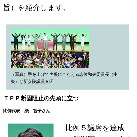
旨）を紹介します。
（写真）手を上げて声援にこたえる志位和夫委員長（中
央）と新参院議員８氏
ＴＰＰ断固阻止の先頭に立つ
比例代表 紙 智子さん
比例５議席を達成