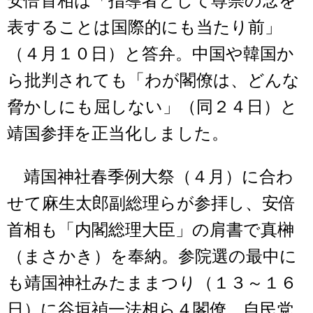
安倍首相は「指導者として尊崇の念を
表することは国際的にも当たり前」
（４月１０日）と答弁。中国や韓国か
ら批判されても「わが閣僚は、どんな
脅かしにも屈しない」（同２４日）と
靖国参拝を正当化しました。
靖国神社春季例大祭（４月）に合わ
せて麻生太郎副総理らが参拝し、安倍
首相も「内閣総理大臣」の肩書で真榊
（まさかき）を奉納。参院選の最中に
も靖国神社みたままつり（１３～１６
日）に谷垣禎一法相ら４閣僚、自民党