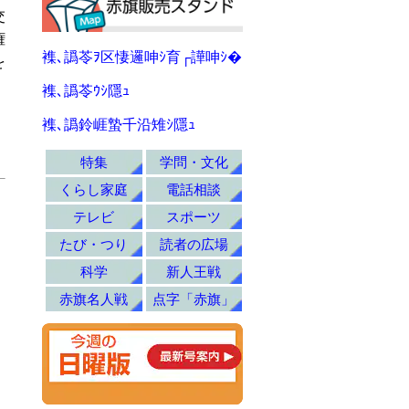
交
権
襍､譌苓ｦ区悽邏呻ｼ育┌譁呻ｼ�
を
襍､譌苓ｳｼ隱ｭ
襍､譌鈴崕蟄千沿雉ｼ隱ｭ
特集
学問・文化
くらし家庭
電話相談
テレビ
スポーツ
たび・つり
読者の広場
科学
新人王戦
赤旗名人戦
点字「赤旗」