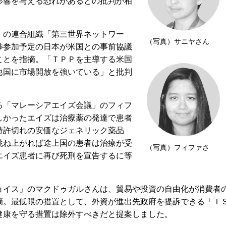
影響を与える恐れがあるとの批判が相
の連合組織「第三世界ネットワー
（写真）サニヤさん
渉参加予定の日本が米国との事前協議
ことを指摘。「ＴＰＰを主導する米国
他国に市場開放を強いている」と批判
「マレーシアエイズ会議」のフィフ
しかったエイズは治療薬の発達で患者
特許切れの安価なジェネリック薬品
跳ね上がれば途上国の患者は治療が受
（写真）フィファさ
エイズ患者に再び死刑を宣告するに等
イス」のマクドゥガルさんは、貿易や投資の自由化が消費者
摘。最低限の措置として、外資が進出先政府を提訴できる「Ｉ
健康を守る措置は除外すべきだと提案しました。