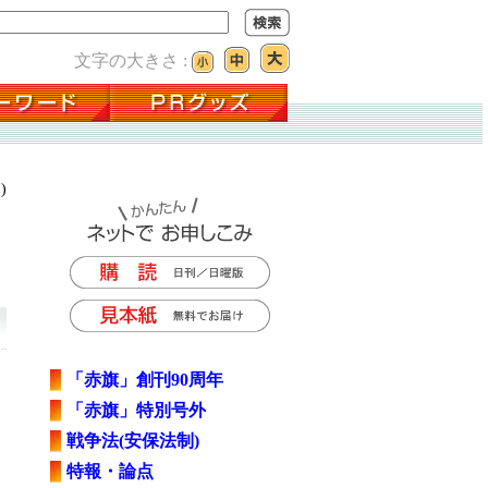
文字の大きさ :
)
「赤旗」創刊90周年
「赤旗」特別号外
戦争法(安保法制)
特報・論点