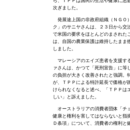
ら、ＴＰＰは国民の生活や健康に悪
次ぎました。
発展途上国の非政府組織（ＮＧＯ）
ク」のサニヤさんは、２３日から交
で米国の要求をほとんどのまされた
は、自国の農業保護は維持したまま
しました。
マレーシアのエイズ患者を支援する
ァさんは、かつて「死刑宣告」に等
の負担が大きく改善されたと強調。
が、ＴＰＰによる特許延長で価格が
けられなくなると述べ、「ＴＰＰは
しい」と訴えました。
オーストラリアの消費者団体「チョ
健康と権利を害してはならないと指
Ｄ条項」について、消費者の権利と