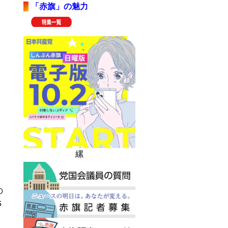
「赤旗」の魅力
縲
の
Ｓ