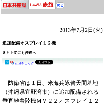
2013年7月2日(火)
追加配備オスプレイ１２機
８月上旬にも沖縄へ
mixiチェック
防衛省は１日、米海兵隊普天間基地
（沖縄県宜野湾市）に追加配備される
垂直離着陸機ＭＶ２２オスプレイ１２