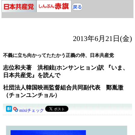
2013年6月21日(金)
不義に立ち向かってたたかう正義の侍、日本共産党
志位和夫著 洪相鉉(ホンサンヒョン)訳 『いま、
日本共産党』を読んで
社団法人韓国映画監督組合共同副代表 鄭胤澈
（チョンユンチョル）
mixiチェック