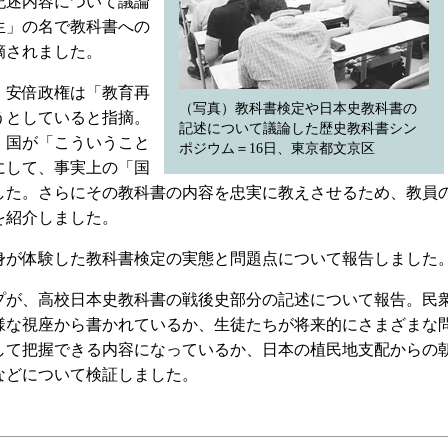
記述内容について議論
生」の名で教科書への
摘されました。
、安倍政権は「教育再
（写真）教科書検定や日本史教科書の
うとしていると指摘。
記述について議論した歴史教科書シン
、国が「こういうこと
ポジウム＝16日、東京都文京区
にして、事実上の「国
した。さらにその教科書の内容を忠実に教えさせるため、教員
を紹介しました。
が体験した教科書検定の実態と問題点について報告しました
が、高校日本史教科書の戦後史部分の記述について報告。民
様な視座から書かれているか、生徒たちが将来的にさまざまな
して把握できる内容になっているか、日本の植民地支配からの
などについて検証しました。