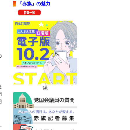
「赤旗」の魅力
の
。
衆
縲
問
朝