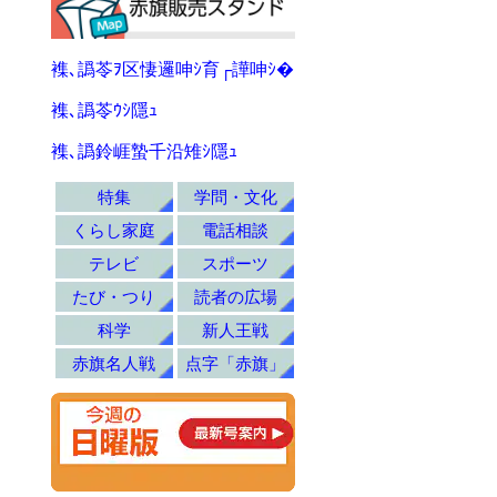
襍､譌苓ｦ区悽邏呻ｼ育┌譁呻ｼ�
襍､譌苓ｳｼ隱ｭ
襍､譌鈴崕蟄千沿雉ｼ隱ｭ
特集
学問・文化
くらし家庭
電話相談
テレビ
スポーツ
たび・つり
読者の広場
科学
新人王戦
赤旗名人戦
点字「赤旗」