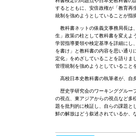
科書検定の問題点や日本史教科書の
するとともに、安倍政権が「教育再
統制を強めようとしていることが指
教科書ネットの俵義文事務局長は
生」政策の柱として教科書を変えよ
学習指導要領や検定基準を詳細にし
を書け」と教科書の内容を思い通り
定化」をめざしていることを語りま
管理統制を強めようとしていること
高校日本史教科書の執筆者が、自身
歴史学研究会のワーキンググループ
の視点、東アジアからの視点など多
題を批判的に検証し、自らの課題と
鮮の解放はどう叙述されているか、