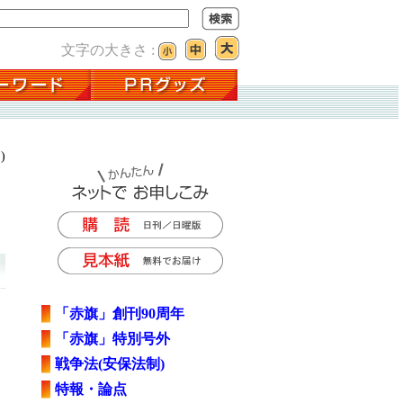
文字の大きさ :
)
「赤旗」創刊90周年
「赤旗」特別号外
戦争法(安保法制)
特報・論点