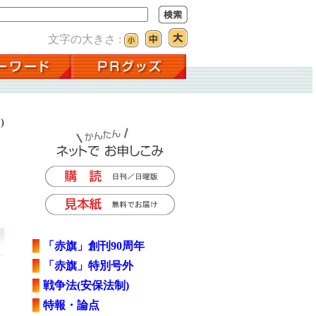
文字の大きさ :
)
「赤旗」創刊90周年
「赤旗」特別号外
戦争法(安保法制)
特報・論点