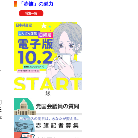
「赤旗」の魅力
し
縲
同
氏
本