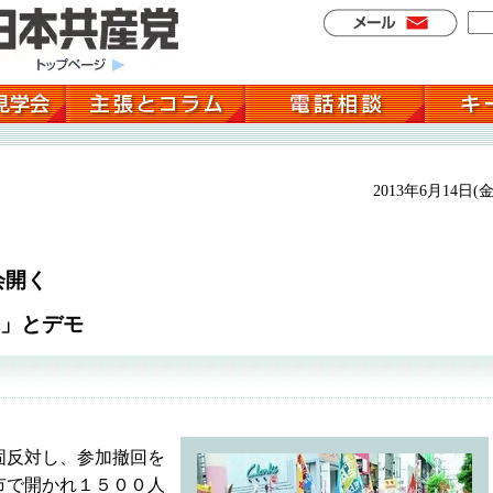
2013年6月14日(金
会開く
」とデモ
固反対し、参加撤回を
市で開かれ１５００人