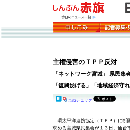
主権侵害のＴＰＰ反対
「ネットワーク宮城」 県民集
「復興妨げる」「地域経済守れ
mixiチェック
環太平洋連携協定（ＴＰＰ）に断
求める宮城県民集会が１３日、仙台