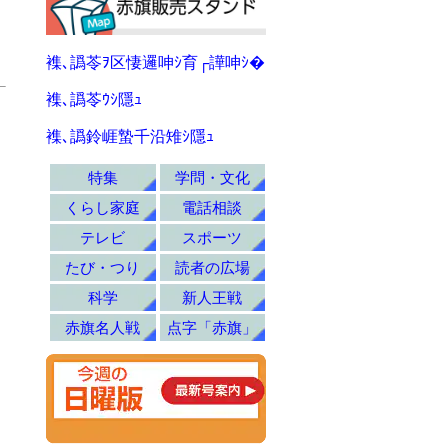
襍､譌苓ｦ区悽邏呻ｼ育┌譁呻ｼ�
襍､譌苓ｳｼ隱ｭ
襍､譌鈴崕蟄千沿雉ｼ隱ｭ
特集
学問・文化
くらし家庭
電話相談
テレビ
スポーツ
たび・つり
読者の広場
科学
新人王戦
赤旗名人戦
点字「赤旗」