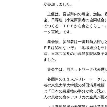
が参加しました。
主催は、宮城県内の農協、漁協、
協、日専連（小売商業者の協同組合
でつくる「ＴＰＰから食とくらし・
ーク宮城」です。
集会後、参加者は一番町商店街な
ＰＰは認めないぞ」「地域経済を守
進。日本共産党の小高洋参院比例予
ました。
集会では、同ネットワーク代表世話
各団体の１１人がリレートークし、
者の東北大学大学院の盛田清秀教授
は「日本の農産物の半分が吹っ飛ぶ
人の患者の命をアメリカの企業が握
ノリ養殖業者や看護師らが決意表明