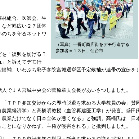
森林組合、医師会、生
）など幅広い２７団体
いのちを守るネットワ
（写真）一番町商店街をデモ行進する
参加者＝１３日、仙台市
どを「復興を妨げるＴ
れ」と訴えてデモ行
定候補、いわぶち彩子参院宮城選挙区予定候補が連帯の宣伝を
人でＪＡ宮城中央会の菅原章夫会長があいさつしました。
「ＴＰＰ参加交渉からの即時脱退を求める大学教員の会」賛
（農業経済学）と高橋明教授（血管再建医工学）が発言。盛田
。農業だけでなく日本全体が悪くなる」と強調。高橋氏は「日
ることになりかねず、主権が侵害される」と批判しました。
し、ＴＰＰ交渉参加の撤回・断念を求める決議を採択しまし