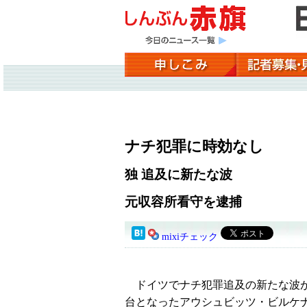
ナチ犯罪に時効なし
独 追及に新たな波
元収容所看守を逮捕
mixiチェック
ドイツでナチ犯罪追及の新たな波が
台となったアウシュビッツ・ビルケ