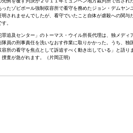
先例を覆す判決が２０１１年ミュンヘン地方裁判所で出され
あったゾビボール強制収容所で看守を務めたジョン・デムヤン
証明されませんでしたが、看守でいたこと自体が虐殺への関与
です。
罪追及センター」のトーマス・ウイル所長代理は、独メディ
衛隊員の刑事責任を洗いなおす作業に取りかかった。うち、独
収容所の看守を焦点として訴追すべく動き出している」と語り
、捜査が急がれます。（片岡正明)