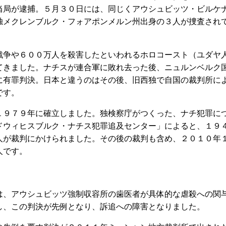
当局が逮捕。５月３０日には、同じくアウシュビッツ・ビルケ
独メクレンブルク・フォアポンメルン州出身の３人が捜査され
争や６００万人を殺害したといわれるホロコースト（ユダヤ
てきました。ナチスが連合軍に敗れ去った後、ニュルンベルク
に有罪判決。日本と違うのはその後、旧西独で自国の裁判所に
です。
９７９年に確立しました。独検察庁がつくった、ナチ犯罪に
ドウィヒスブルク・ナチス犯罪追及センター」によると、１９
人が裁判にかけられました。その後の裁判も含め、２０１０年
人です。
、アウシュビッツ強制収容所の歯医者が具体的な虐殺への関
し、この判決が先例となり、訴追への障害となりました。