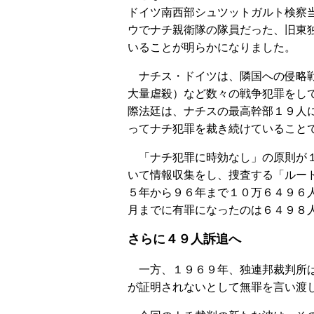
ドイツ南西部シュツットガルト検察
ウでナチ親衛隊の隊員だった、旧東
いることが明らかになりました。
ナチス・ドイツは、隣国への侵略戦
大量虐殺）など数々の戦争犯罪をし
際法廷は、ナチスの最高幹部１９人
ってナチ犯罪を裁き続けていること
「ナチ犯罪に時効なし」の原則が１
いて情報収集をし、捜査する「ルー
５年から９６年まで１０万６４９６
月までに有罪になったのは６４９８
さらに４９人訴追へ
一方、１９６９年、独連邦裁判所は
が証明されないとして無罪を言い渡