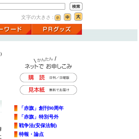
文字の大きさ :
)
「赤旗」創刊90周年
「赤旗」特別号外
戦争法(安保法制)
舞
特報・論点
に