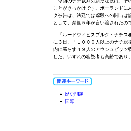
今回のナチ裁判の新たな波は、その
ことがきっかけです。ポーランドに
ク被告は、法廷では虐殺への関与は
として、禁錮５年が言い渡されたの
「ルードウィヒスブルク・ナチス犯
に３日、「１０００人以上のナチ親
内に暮らす４９人のアウシュビッツ
した。いずれの容疑者も高齢であり
歴史問題
国際