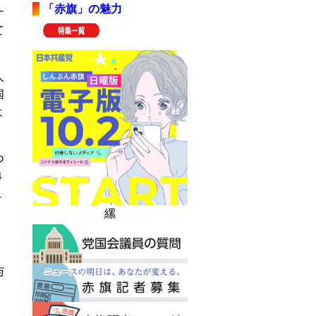
「赤旗」の魅力
ナ
て
人
国
よ
つ
４
１
縲
与