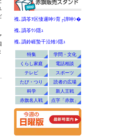
た
ユ
だ
襍､譌苓ｦ区悽邏呻ｼ育┌譁呻ｼ�
襍､譌苓ｳｼ隱ｭ
ア
襍､譌鈴崕蟄千沿雉ｼ隱ｭ
国
ま
特集
学問・文化
くらし家庭
電話相談
テレビ
スポーツ
たび・つり
読者の広場
科学
新人王戦
赤旗名人戦
点字「赤旗」