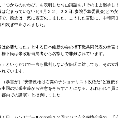
「心からのおわび」を表明した村山談話を､｢そのまま継承し
は定まっていない｣(４月２２、２３日､参院予算委員会)との安
拝で、懸念は一気に表面化しました。こうした言動に、中韓両
は相次ぎ中止されました。
は必要だった」とする日本維新の会の橋下徹共同代表の暴言
、橋下氏は米政府当局者から名指しで非難されています。
」というだけで一言も批判しない安倍氏に対しても、その立
されています。
（暴言が）“安倍政権は右翼のナショナリスト政権だ”と宣伝
る中国の拡張主義から注意をそらすことになる。われわれ全員
、都内での講演）と批判しました。
１日、シンガポールでの第１２回アジア安全保障会議で、「