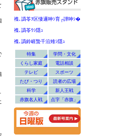
て
襍､譌苓ｦ区悽邏呻ｼ育┌譁呻ｼ�
国
襍､譌苓ｳｼ隱ｭ
襍､譌鈴崕蟄千沿雉ｼ隱ｭ
特集
学問・文化
で
くらし家庭
電話相談
テレビ
スポーツ
場
たび・つり
読者の広場
科学
新人王戦
す
赤旗名人戦
点字「赤旗」
に
安