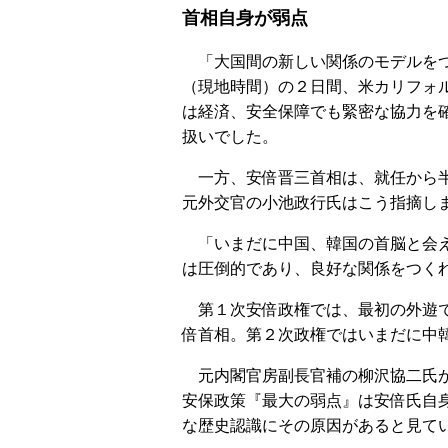
首相自身が弱点
「大国間の新しい関係のモデルをつ
（現地時間）の２日間、米カリフォ
は経済、安全保障でも緊密な協力を
扱いでした。
一方、安倍晋三首相は、就任から半
元外交官の小池政行氏はこう指摘し
「いまだに中国、韓国の首脳と会え
は圧倒的であり、良好な関係をつく
第１次安倍政権では、最初の外遊で
倍首相。第２次政権ではいまだに中
元内閣官房副長官補の柳沢協二氏が
安保政策『最大の弱点』は安倍氏自
な歴史認識にその原因があると見て