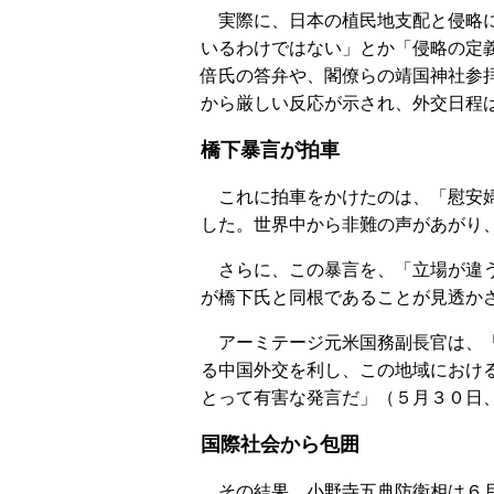
実際に、日本の植民地支配と侵略に
いるわけではない」とか「侵略の定義
倍氏の答弁や、閣僚らの靖国神社参
から厳しい反応が示され、外交日程
橋下暴言が拍車
これに拍車をかけたのは、「慰安婦
した。世界中から非難の声があがり
さらに、この暴言を、「立場が違う
が橋下氏と同根であることが見透か
アーミテージ元米国務副長官は、「
る中国外交を利し、この地域におけ
とって有害な発言だ」（５月３０日
国際社会から包囲
その結果、小野寺五典防衛相は６月