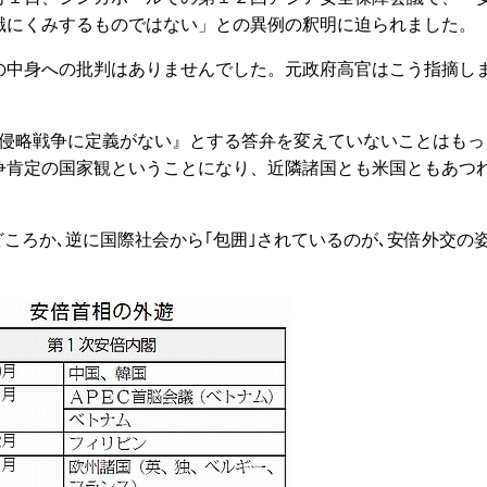
識にくみするものではない」との異例の釈明に迫られました。
中身への批判はありませんでした。元政府高官はこう指摘し
侵略戦争に定義がない』とする答弁を変えていないことはもっ
争肯定の国家観ということになり、近隣諸国とも米国ともあつ
どころか､逆に国際社会から｢包囲｣されているのが､安倍外交の