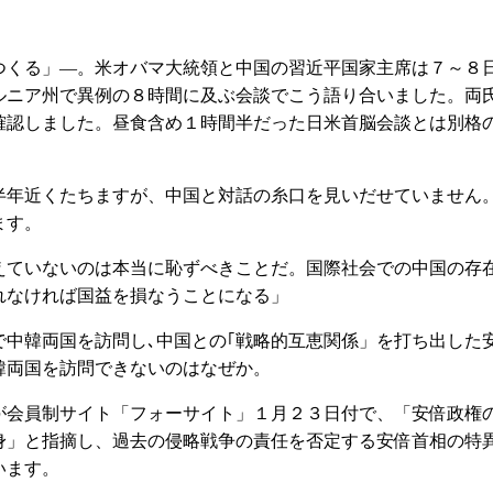
くる」―。米オバマ大統領と中国の習近平国家主席は７～８
ルニア州で異例の８時間に及ぶ会談でこう語り合いました。両
確認しました。昼食含め１時間半だった日米首脳会談とは別格
年近くたちますが、中国と対話の糸口を見いだせていません
ます。
ていないのは本当に恥ずべきことだ。国際社会での中国の存
れなければ国益を損なうことになる」
中韓両国を訪問し､中国との｢戦略的互恵関係」を打ち出した
韓両国を訪問できないのはなぜか。
会員制サイト「フォーサイト」１月２３日付で、「安倍政権
身」と指摘し、過去の侵略戦争の責任を否定する安倍首相の特
います。