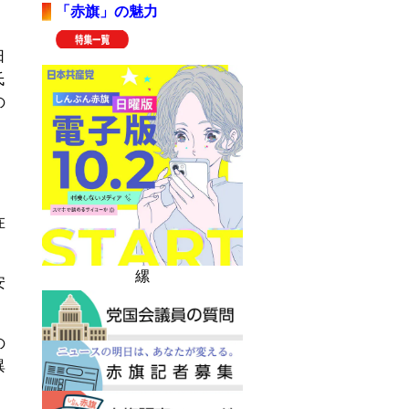
「赤旗」の魅力
日
氏
の
。
在
縲
安
の
異