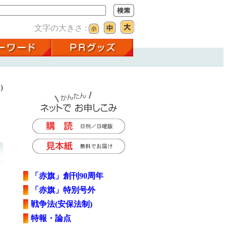
文字の大きさ :
)
「赤旗」創刊90周年
「赤旗」特別号外
戦争法(安保法制)
特報・論点