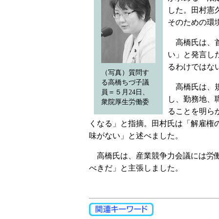
した。田村憲
そのための環
高橋氏は、首
い」と発言し
るわけではな
（写真）質問す
る高橋ちづ子議
高橋氏は、規
員＝５月24日、
し、勤務地、
衆院厚生労働委
ることを明ら
くなる」と指摘。田村氏は「解雇権
味がない」と述べました。
高橋氏は、産業競争力会議には労働
べきだ」と主張しました。