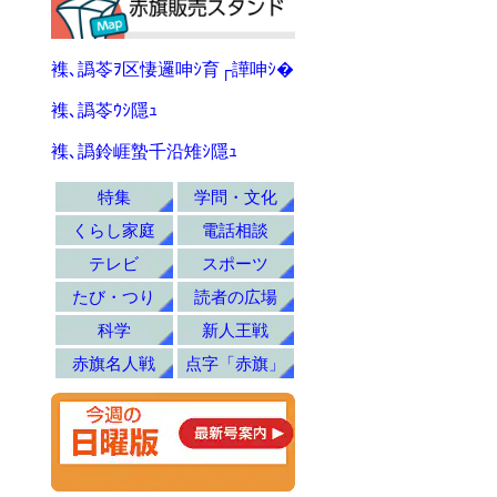
襍､譌苓ｦ区悽邏呻ｼ育┌譁呻ｼ�
襍､譌苓ｳｼ隱ｭ
襍､譌鈴崕蟄千沿雉ｼ隱ｭ
特集
学問・文化
くらし家庭
電話相談
テレビ
スポーツ
たび・つり
読者の広場
科学
新人王戦
赤旗名人戦
点字「赤旗」