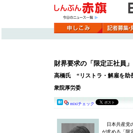
財界要求の「限定正社員」
高橋氏 “リストラ・解雇を助
衆院厚労委
mixiチェック
日本共産党の
が求める「限