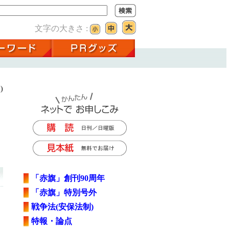
文字の大きさ :
)
「赤旗」創刊90周年
「赤旗」特別号外
戦争法(安保法制)
特報・論点