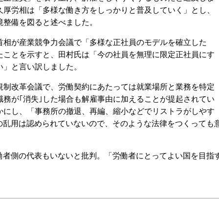
久厚労相は「多様な働き方をしっかりと普及していく」とし、
境整備を図ると述べました。
相が産業競争力会議で「多様な正社員のモデルを確立した
たことを示すと、田村氏は「今の社員を無理に限定正社員にす
い」と言い訳しました。
制改革会議で、労働契約にあたっては就業場所と業務を特定
職務が｢消失｣した場合も解雇事由に加えることが提起されてい
かにし、「事務所の撤退、再編、縮小などでリストラがしやす
の乱用は認められていないので、そのような法律をつくっても
者側の代表もいないと批判。「労働者にとってよい国を目指