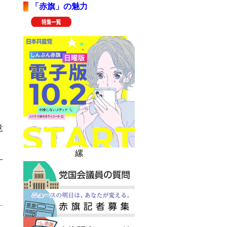
「赤旗」の魅力
意
縲
す