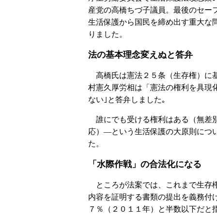
産党の高橋ちづ子議員。最後のセー
生活保護から国民を締め出す重大な
りました。
法の基本理念変えぬと答弁
高橋氏は憲法２５条（生存権）に基
村憲久厚労相は「憲法の権利を具現
ない｣と答弁しました｡
誰にでも受ける権利はある（無差別
応）―という生活保護の大原則につ
た。
「水際作戦」の合法化になる
ところが法案では、これまで生存権
内容を証明する書類の提出を義務付
７％（２０１１年）と半数以下だと