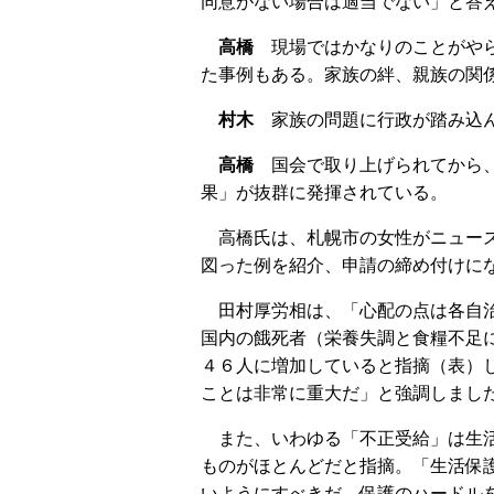
同意がない場合は適当でない」と答
高橋
現場ではかなりのことがやら
た事例もある。家族の絆、親族の関
村木
家族の問題に行政が踏み込ん
高橋
国会で取り上げられてから、
果」が抜群に発揮されている。
高橋氏は、札幌市の女性がニュース
図った例を紹介、申請の締め付けに
田村厚労相は、「心配の点は各自治
国内の餓死者（栄養失調と食糧不足
４６人に増加していると指摘（表）
ことは非常に重大だ」と強調しまし
また、いわゆる「不正受給」は生活
ものがほとんどだと指摘。「生活保
いようにすべきだ。保護のハードル