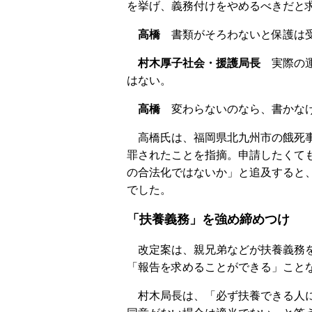
を挙げ、義務付けをやめるべきだと
高橋
書類がそろわないと保護は受
村木厚子社会・援護局長
実際の運
はない。
高橋
変わらないのなら、書かなけ
高橋氏は、福岡県北九州市の餓死事
罪されたことを指摘。申請したくて
の合法化ではないか」と追及すると
でした。
「扶養義務」を強め締めつけ
改定案は、親兄弟などが扶養義務を
「報告を求めることができる」こと
村木局長は、「必ず扶養できる人に