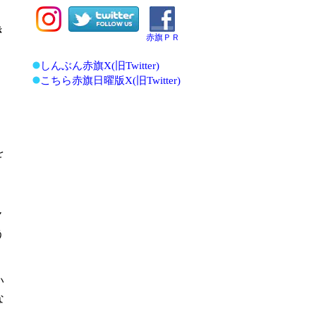
き
赤旗ＰＲ
しんぶん赤旗X(旧Twitter)
こちら赤旗日曜版X(旧Twitter)
を
、
７
う
い
な