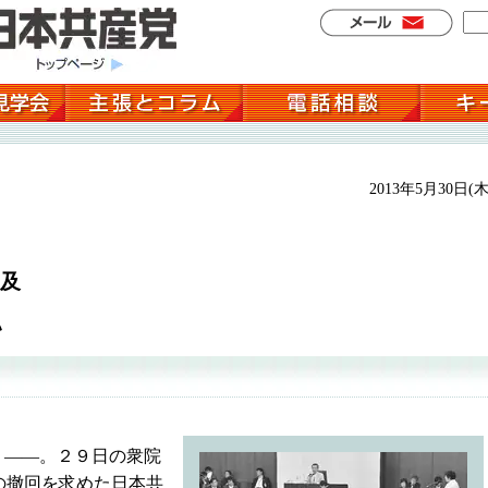
2013年5月30日(木
及
い
」――。２９日の衆院
の撤回を求めた日本共