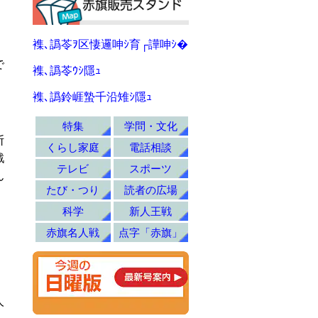
襍､譌苓ｦ区悽邏呻ｼ育┌譁呻ｼ�
で
襍､譌苓ｳｼ隱ｭ
襍､譌鈴崕蟄千沿雉ｼ隱ｭ
特集
学問・文化
断
くらし家庭
電話相談
戦
テレビ
スポーツ
ん
たび・つり
読者の広場
科学
新人王戦
赤旗名人戦
点字「赤旗」
人