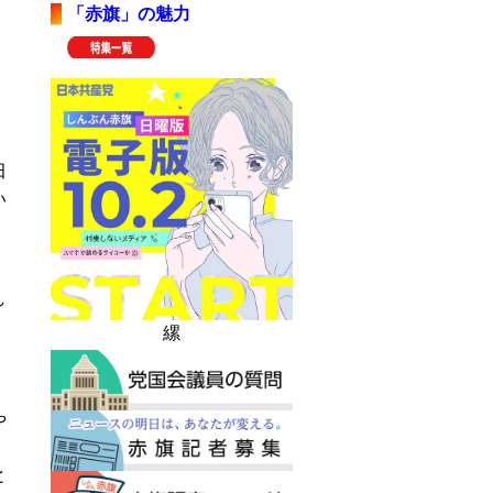
「赤旗」の魅力
田
い
し
縲
や
・
と