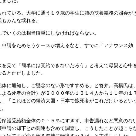
えました。
れている。大学に通う１９歳の学生に姉の扶養義務の照会が
係もみんな壊れる。
でいくのは相当慎重にしなければならない。
申請をためらうケースが増えるなど、すでに「アナウンス効
を見て「簡単には受給できないだろう」と考えて母親と心中
なるとただしました。
体に通知し、ご懸念のない形ですすめる」と答弁。高橋氏は
による死者の合計）が２０００年の１３１４人から１１年の１
し、「これほどの経済大国・日本で餓死者がこれだけいるとい
た。
保護受給額全体の０・５％にすぎず、申告漏れなど悪意のな
護申請の却下との関連も含めて調査し、こうしたことが起こら
を下げてまず命を守る姿勢に転換すべきだ」と主張しました。