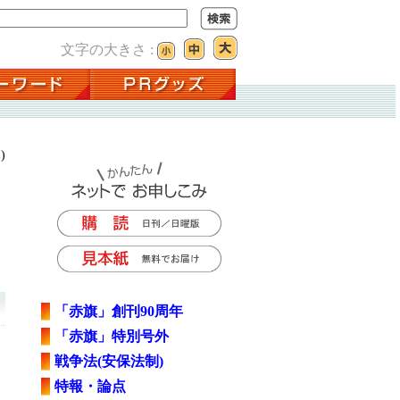
文字の大きさ :
)
「赤旗」創刊90周年
「赤旗」特別号外
戦争法(安保法制)
特報・論点