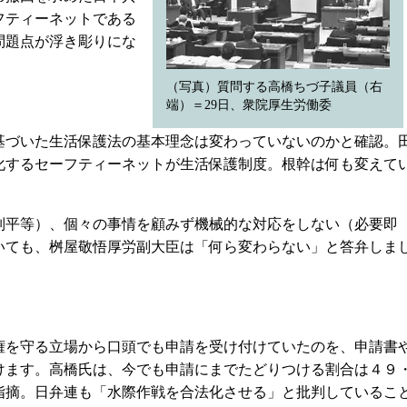
フティーネットである
問題点が浮き彫りにな
（写真）質問する高橋ちづ子議員（右
端）＝29日、衆院厚生労働委
づいた生活保護法の基本理念は変わっていないのかと確認。
化するセーフティーネットが生活保護制度。根幹は何も変えて
平等）、個々の事情を顧みず機械的な対応をしない（必要即
いても、桝屋敬悟厚労副大臣は「何ら変わらない」と答弁しま
を守る立場から口頭でも申請を受け付けていたのを、申請書
けます。高橋氏は、今でも申請にまでたどりつける割合は４９
指摘。日弁連も「水際作戦を合法化させる」と批判しているこ