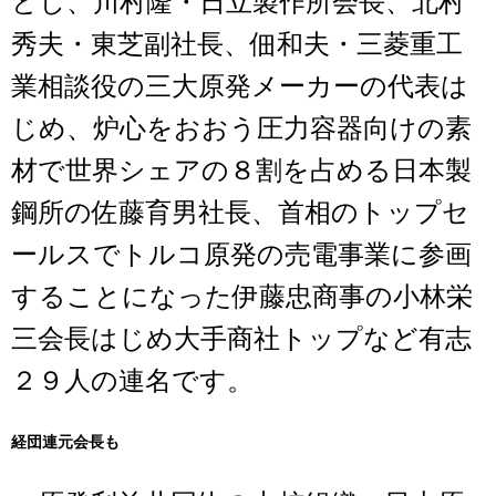
とし、川村隆・日立製作所会長、北村
秀夫・東芝副社長、佃和夫・三菱重工
業相談役の三大原発メーカーの代表は
じめ、炉心をおおう圧力容器向けの素
材で世界シェアの８割を占める日本製
鋼所の佐藤育男社長、首相のトップセ
ールスでトルコ原発の売電事業に参画
することになった伊藤忠商事の小林栄
三会長はじめ大手商社トップなど有志
２９人の連名です。
経団連元会長も