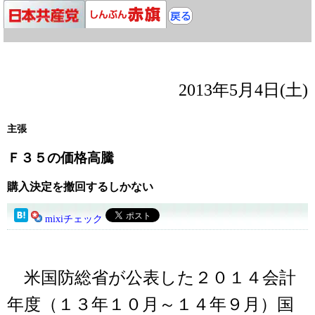
2013年5月4日(土)
主張
Ｆ３５の価格高騰
購入決定を撤回するしかない
mixiチェック
米国防総省が公表した２０１４会計
年度（１３年１０月～１４年９月）国