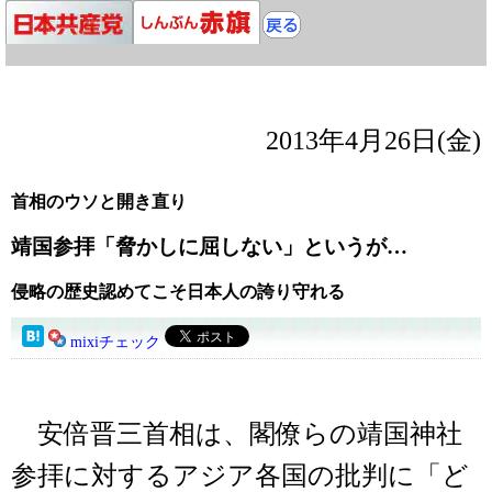
2013年4月26日(金)
首相のウソと開き直り
靖国参拝「脅かしに屈しない」というが…
侵略の歴史認めてこそ日本人の誇り守れる
mixiチェック
安倍晋三首相は、閣僚らの靖国神社
参拝に対するアジア各国の批判に「ど