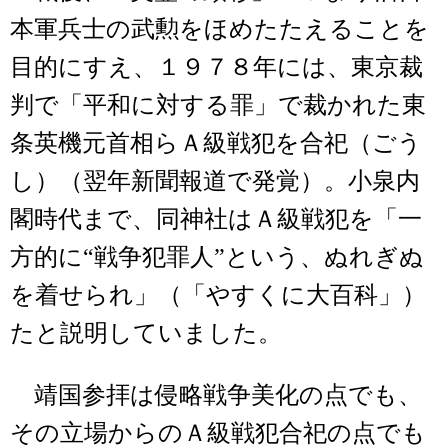
本軍兵士の武勲をほめたたえることを
目的にすえ、１９７８年には、東京裁
判で「平和に対する罪」で裁かれた東
条英機元首相らＡ級戦犯を合祀（ごう
し）（翌年新聞報道で発覚）。小泉内
閣時代まで、同神社はＡ級戦犯を「一
方的に“戦争犯罪人”という、ぬれぎぬ
を着せられ」（「やすくに大百科」）
たと説明していました。
靖国参拝は侵略戦争美化の点でも、
その立場からのＡ級戦犯合祀の点でも