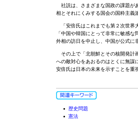
社説は、さまざまな国政の課題があ
相とそれにくみする国会の国粋主義派
「安倍氏はこれまでも第２次世界大
「中国や韓国にとって非常に敏感な
外相の訪日を中止し、中国が公式に
その上で「北朝鮮とその核開発計画
への敵対心をあおるのはとくに無謀
安倍氏は日本の未来を示すことを重
歴史問題
憲法