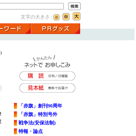
文字の大きさ :
)
「赤旗」創刊90周年
僚
「赤旗」特別号外
社
戦争法(安保法制)
特報・論点