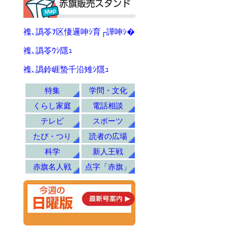
襍､譌苓ｦ区悽邏呻ｼ育┌譁呻ｼ�
襍､譌苓ｳｼ隱ｭ
襍､譌鈴崕蟄千沿雉ｼ隱ｭ
特集
学問・文化
くらし家庭
電話相談
テレビ
スポーツ
たび・つり
読者の広場
科学
新人王戦
赤旗名人戦
点字「赤旗」