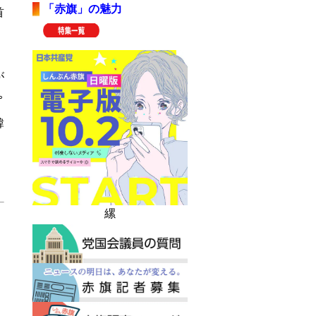
「赤旗」の魅力
首
が
｡
韓
、
縲