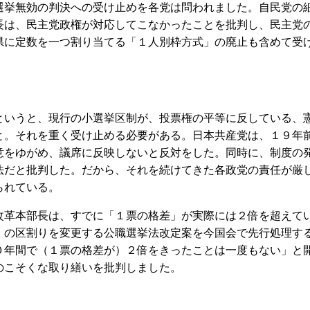
挙無効の判決への受け止めを各党は問われました。自民党の
長は、民主党政権が対応してこなかったことを批判し、民主党
県に定数を一つ割り当てる「１人別枠方式」の廃止も含めて受
いうと、現行の小選挙区制が、投票権の平等に反している、
と。それを重く受け止める必要がある。日本共産党は、１９年
意をゆがめ、議席に反映しないと反対をした。同時に、制度の
法だと批判した。だから、それを続けてきた各政党の責任が厳
られている。
革本部長は、すでに「１票の格差」が実際には２倍を超えて
」の区割りを変更する公職選挙法改定案を今国会で先行処理す
０年間で（１票の格差が）２倍をきったことは一度もない」と
のこそくな取り繕いを批判しました。