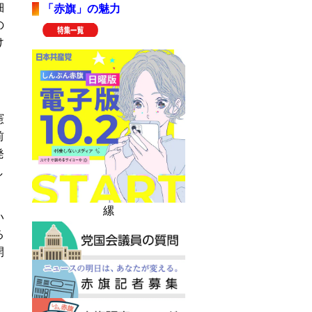
細
「赤旗」の魅力
の
け
憲
前
発
し
縲
い
る
開