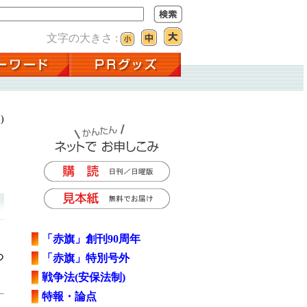
文字の大きさ :
)
「赤旗」創刊90周年
つ
「赤旗」特別号外
戦争法(安保法制)
特報・論点