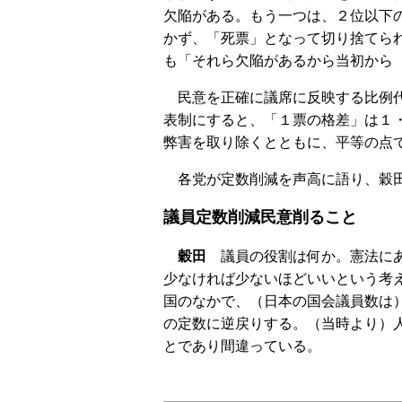
欠陥がある。もう一つは、２位以下
かず、「死票」となって切り捨てら
も「それら欠陥があるから当初から
民意を正確に議席に反映する比例代
表制にすると、「１票の格差」は１
弊害を取り除くとともに、平等の点
各党が定数削減を声高に語り、穀田
議員定数削減民意削ること
穀田
議員の役割は何か。憲法にあ
少なければ少ないほどいいという考
国のなかで、（日本の国会議員数は
の定数に逆戻りする。（当時より）
とであり間違っている。