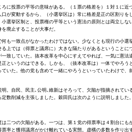
ろに投票の平等の意味がある。（１票の格差を）１対１に近
人口が変動するから、（小選挙区は）常に格差是正の区割りを
。小選挙区制と、投票権の平等という憲法の原則とは両立しな
身を廃止することが大事だ。
何も一致点がなかったわけではない。少なくとも現行の小選
せる上では（得票と議席に）大きな隔たりがあるということに
が一致していた。抜本改革を中心にすえてやれば、一気に憲法
是正というのはできる。しかも、（抜本改革は）一体でやろう
っていた。他の党も含めて一緒にやろうといっていたわけで、
明。自民、民主､公明､維新はそろって、欠陥が指摘されてい
る定数削減を主張しました。穀田氏は次のように説明しました
は二つの欠陥がある。一つは、第１党の得票率は４割台にも
得票率と獲得議席がかけ離れている実態。虚構の多数を作り出