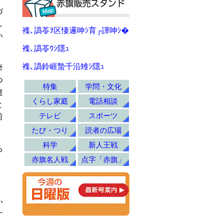
づ
し
襍､譌苓ｦ区悽邏呻ｼ育┌譁呻ｼ�
い
襍､譌苓ｳｼ隱ｭ
襍､譌鈴崕蟄千沿雉ｼ隱ｭ
挙
つ
特集
学問・文化
違
くらし家庭
電話相談
と
テレビ
スポーツ
前
たび・つり
読者の広場
科学
新人王戦
る
赤旗名人戦
点字「赤旗」
。
か
す