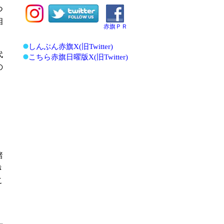
つ
相
赤旗ＰＲ
しんぶん赤旗X(旧Twitter)
代
こちら赤旗日曜版X(旧Twitter)
の
）
諸
き
こ