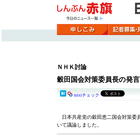
ＮＨＫ討論
穀田国会対策委員長の発言
mixiチェック
日本共産党の穀田恵二国会対策委員
いて議論しました。