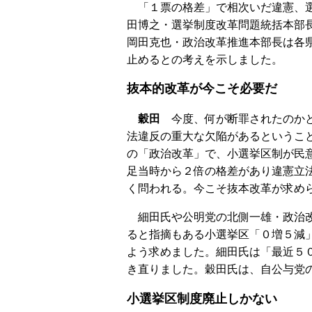
「１票の格差」で相次いだ違憲、選
田博之・選挙制度改革問題統括本部
岡田克也・政治改革推進本部長は各
止めるとの考えを示しました。
抜本的改革が今こそ必要だ
穀田
今度、何が断罪されたのかと
法違反の重大な欠陥があるというこ
の「政治改革」で、小選挙区制が民
足当時から２倍の格差があり違憲立
く問われる。今こそ抜本改革が求め
細田氏や公明党の北側一雄・政治改
ると指摘もある小選挙区「０増５減
よう求めました。細田氏は「最近５
き直りました。穀田氏は、自公与党
小選挙区制度廃止しかない