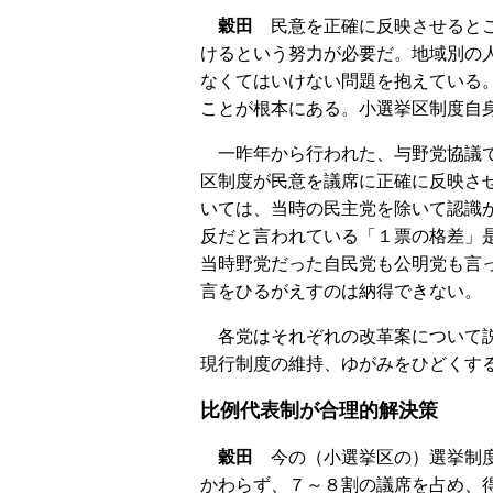
穀田
民意を正確に反映させるとこ
けるという努力が必要だ。地域別の
なくてはいけない問題を抱えている
ことが根本にある。小選挙区制度自
一昨年から行われた、与野党協議で
区制度が民意を議席に正確に反映さ
いては、当時の民主党を除いて認識
反だと言われている「１票の格差」
当時野党だった自民党も公明党も言
言をひるがえすのは納得できない。
各党はそれぞれの改革案について説
現行制度の維持、ゆがみをひどくす
比例代表制が合理的解決策
穀田
今の（小選挙区の）選挙制度
かわらず、７～８割の議席を占め、