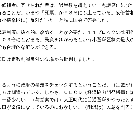
の候補者に寄せられた票は、過半数を超えていても議席に結び
れることだ。いまや「死票」が５３％にも上っている。安倍首
（小選挙区に）反対だった」と私に国会で答弁した。
表制度に抜本的に改めることが必要だ。１１ブロックの比例
・０３倍にとどまる。民意をゆがめるという小選挙区制の最大
でも合理的な解決ができる。
氏は定数削減反対の立場から批判しました。
るように政府の暴走をチェックするということだ。（定数が
え方は間違っている。しかも、ＯＥＣＤ（経済協力開発機構）
）一番少ない。（与党案では）大正時代に普通選挙をやったと
人口が２倍になっているのにおかしい。（削減は）民意を削る