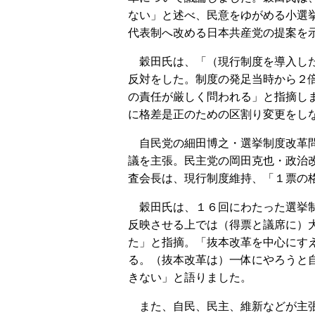
ない」と述べ、民意をゆがめる小選
代表制へ改める日本共産党の提案を
穀田氏は、「（現行制度を導入した
反対をした。制度の発足当時から２
の責任が厳しく問われる」と指摘し
に格差是正のための区割り変更をし
自民党の細田博之・選挙制度改革問
議を主張。民主党の岡田克也・政治
査会長は、現行制度維持、「１票の
穀田氏は、１６回にわたった選挙制
反映させる上では（得票と議席に）
た」と指摘。「抜本改革を中心にす
る。（抜本改革は）一体にやろうと
きない」と語りました。
また、自民、民主、維新などが主張