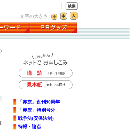
文字の大きさ :
)
「赤旗」創刊90周年
「赤旗」特別号外
戦争法(安保法制)
改
特報・論点
し