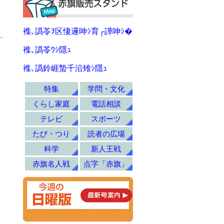
襍､譌苓ｦ区悽邏呻ｼ育┌譁呻ｼ�
襍､譌苓ｳｼ隱ｭ
襍､譌鈴崕蟄千沿雉ｼ隱ｭ
特集
学問・文化
くらし家庭
電話相談
テレビ
スポーツ
たび・つり
読者の広場
科学
新人王戦
赤旗名人戦
点字「赤旗」