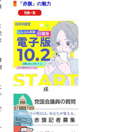
「赤旗」の魅力
例
と
党
常
審
調
に
縲
い
で
す