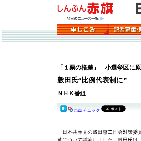
「１票の格差」 小選挙区に原
穀田氏“比例代表制に”
ＮＨＫ番組
mixiチェック
日本共産党の穀田恵二国会対策委員
革について議論しました。穀田氏は