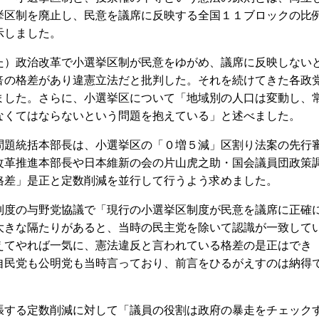
挙区制を廃止し、民意を議席に反映する全国１１ブロックの比
示しました。
）政治改革で小選挙区制が民意をゆがめ、議席に反映しない
倍の格差があり違憲立法だと批判した。それを続けてきた各政
ました。さらに、小選挙区について「地域別の人口は変動し、
なくてはならないという問題を抱えている」と述べました。
題統括本部長は、小選挙区の「０増５減」区割り法案の先行
改革推進本部長や日本維新の会の片山虎之助・国会議員団政策
格差」是正と定数削減を並行して行うよう求めました。
度の与野党協議で「現行の小選挙区制度が民意を議席に正確
大きな隔たりがあると、当時の民主党を除いて認識が一致して
えてやれば一気に、憲法違反と言われている格差の是正はでき
自民党も公明党も当時言っており、前言をひるがえすのは納得
する定数削減に対して「議員の役割は政府の暴走をチェック