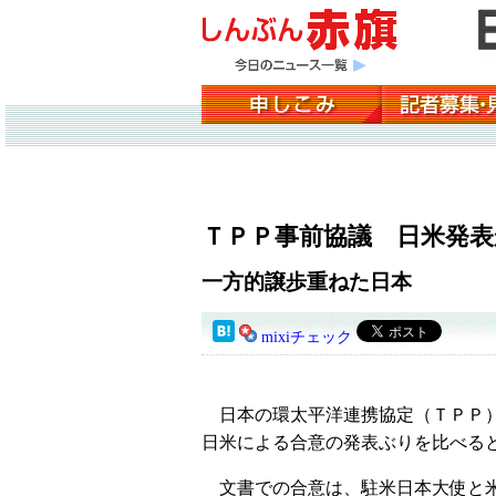
ＴＰＰ事前協議 日米発
一方的譲歩重ねた日本
mixiチェック
日本の環太平洋連携協定（ＴＰＰ）
日米による合意の発表ぶりを比べる
文書での合意は、駐米日本大使と米