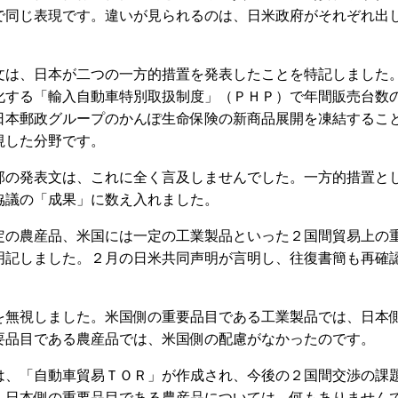
で同じ表現です。違いが見られるのは、日米政府がそれぞれ出
は、日本が二つの一方的措置を発表したことを特記しました
化する「輸入自動車特別取扱制度」（ＰＨＰ）で年間販売台数
日本郵政グループのかんぽ生命保険の新商品展開を凍結するこ
視した分野です。
の発表文は、これに全く言及しませんでした。一方的措置と
協議の「成果」に数え入れました。
の農産品、米国には一定の工業製品といった２国間貿易上の
明記しました。２月の日米共同声明が言明し、往復書簡も再確
無視しました。米国側の重要品目である工業製品では、日本
要品目である農産品では、米国側の配慮がなかったのです。
、「自動車貿易ＴＯＲ」が作成され、今後の２国間交渉の課
、日本側の重要品目である農産品については、何もありません