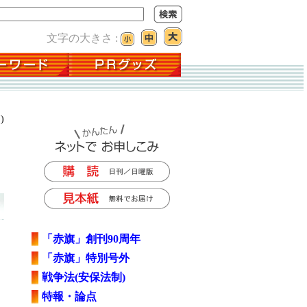
文字の大きさ :
)
「赤旗」創刊90周年
。
「赤旗」特別号外
戦争法(安保法制)
特報・論点
」