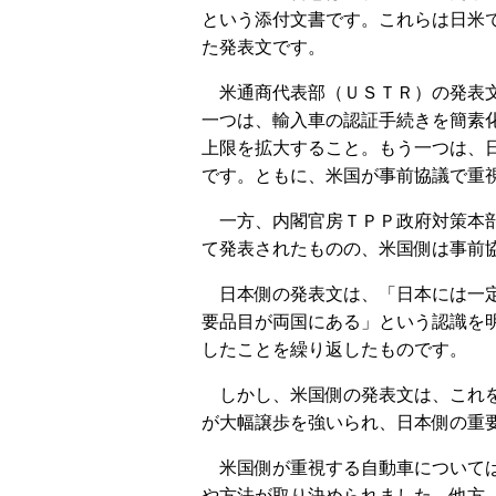
という添付文書です。これらは日米
た発表文です。
米通商代表部（ＵＳＴＲ）の発表文
一つは、輸入車の認証手続きを簡素
上限を拡大すること。もう一つは、
です。ともに、米国が事前協議で重
一方、内閣官房ＴＰＰ政府対策本部
て発表されたものの、米国側は事前
日本側の発表文は、「日本には一定
要品目が両国にある」という認識を
したことを繰り返したものです。
しかし、米国側の発表文は、これを
が大幅譲歩を強いられ、日本側の重
米国側が重視する自動車については
や方法が取り決められました。他方