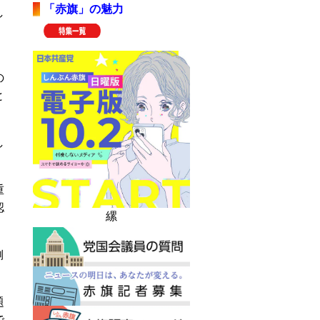
「赤旗」の魅力
し
。
の
と
し
重
認
縲
側
題
で