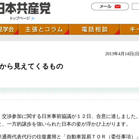
2013年4月14日(日
表から見えてくるもの
交渉参加に関する日米事前協議が１２日、合意に達しました
と、一方的譲歩を強いられた日本の姿が浮かび上がります。
通商代表代行の往復書簡と「自動車貿易ＴＯＲ（委任事項）