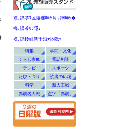
襍､譌苓ｦ区悽邏呻ｼ育┌譁呻ｼ�
る
襍､譌苓ｳｼ隱ｭ
野
襍､譌鈴崕蟄千沿雉ｼ隱ｭ
特集
学問・文化
くらし家庭
電話相談
テレビ
スポーツ
たび・つり
読者の広場
科学
新人王戦
赤旗名人戦
点字「赤旗」