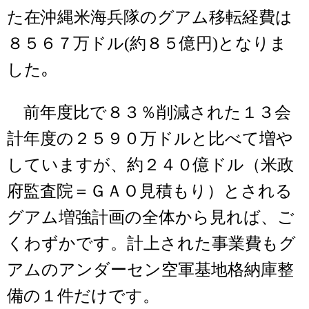
た在沖縄米海兵隊のグアム移転経費は
８５６７万ドル(約８５億円)となりま
した｡
前年度比で８３％削減された１３会
計年度の２５９０万ドルと比べて増や
していますが、約２４０億ドル（米政
府監査院＝ＧＡＯ見積もり）とされる
グアム増強計画の全体から見れば、ご
くわずかです。計上された事業費もグ
アムのアンダーセン空軍基地格納庫整
備の１件だけです。