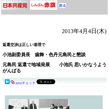
2013年4月4日(木)
返還交渉は正しい道理で
小池副委員長 歯舞・色丹元島民と懇談
元島民 返還で地域発展 小池氏 思いかなうよう
がんばる
mixiチェック