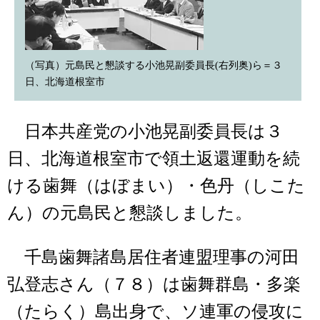
（写真）元島民と懇談する小池晃副委員長(右列奥)ら＝３
日、北海道根室市
日本共産党の小池晃副委員長は３
日、北海道根室市で領土返還運動を続
ける歯舞（はぼまい）・色丹（しこた
ん）の元島民と懇談しました。
千島歯舞諸島居住者連盟理事の河田
弘登志さん（７８）は歯舞群島・多楽
（たらく）島出身で、ソ連軍の侵攻に