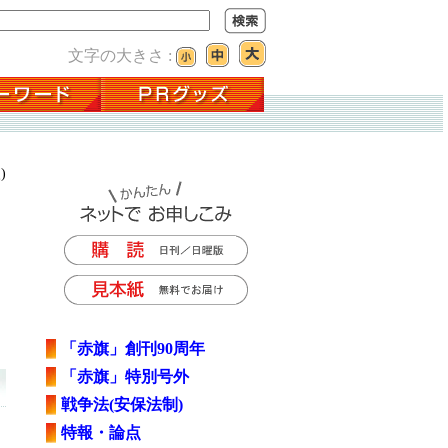
文字の大きさ :
)
「赤旗」創刊90周年
「赤旗」特別号外
戦争法(安保法制)
特報・論点