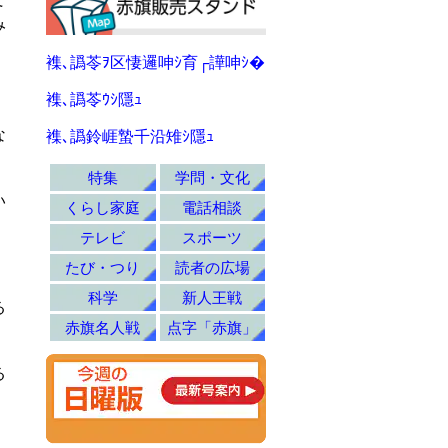
み
襍､譌苓ｦ区悽邏呻ｼ育┌譁呻ｼ�
襍､譌苓ｳｼ隱ｭ
な
襍､譌鈴崕蟄千沿雉ｼ隱ｭ
特集
学問・文化
い
くらし家庭
電話相談
テレビ
スポーツ
たび・つり
読者の広場
科学
新人王戦
る
赤旗名人戦
点字「赤旗」
る