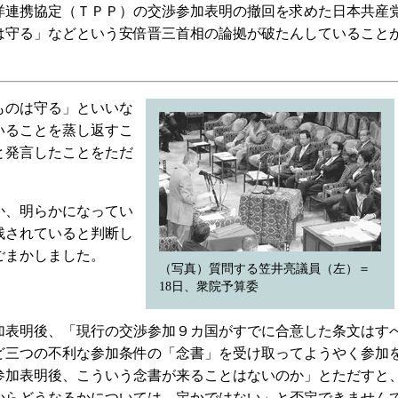
連携協定（ＴＰＰ）の交渉参加表明の撤回を求めた日本共産
は守る」などという安倍晋三首相の論拠が破たんしていること
ものは守る」といいな
いることを蒸し返すこ
と発言したことをただ
か、明らかになってい
残されていると判断し
ごまかしました。
（写真）質問する笠井亮議員（左）＝
18日、衆院予算委
表明後、「現行の交渉参加９カ国がすでに合意した条文はす
ど三つの不利な参加条件の「念書」を受け取ってようやく参加
参加表明後、こういう念書が来ることはないのか」とただすと
からどうなるかについては、定かではない」と否定できません