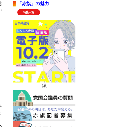
党
「赤旗」の魅力
が
縲
べ
を
、
で