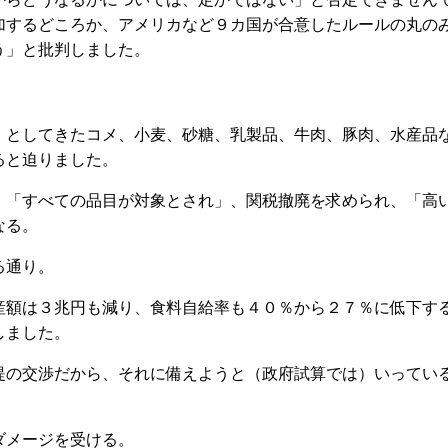
加するどころか、アメリカなど９カ国が合意したルールの丸の
う」と批判しました。
としてきたコメ、小麦、砂糖、乳製品、牛肉、豚肉、水産品
ると迫りました。
「すべての品目が対象とされ」、関税撤廃を求められ、「高
なる。
る通り。
額は３兆円も減り、食料自給率も４０％から２７％に低下す
しました。
の交渉だから、それに備えようと（政府試算では）いってい
メージを受ける。