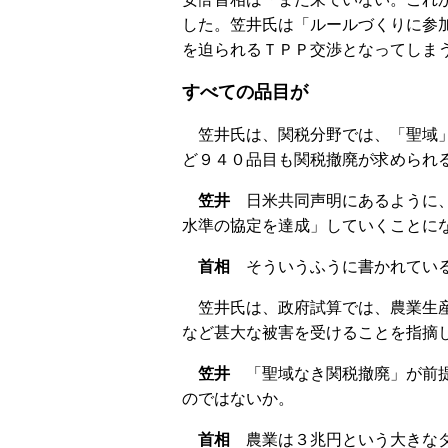
した。笠井氏は「ルールづくりに参
を迫られるＴＰＰ交渉となってしま
すべての品目が
笠井氏は、関税分野では、「聖域」
ど９４０品目も関税撤廃が求められ
笠井
日米共同声明にあるように、
水準の協定を達成」していくことに
首相
そういうふうに書かれてい
笠井氏は、政府試算では、農業生産
など甚大な被害を受けることを指摘
笠井
「聖域なき関税撤廃」が前提
のではないか。
首相
農業は３兆円という大きなダ