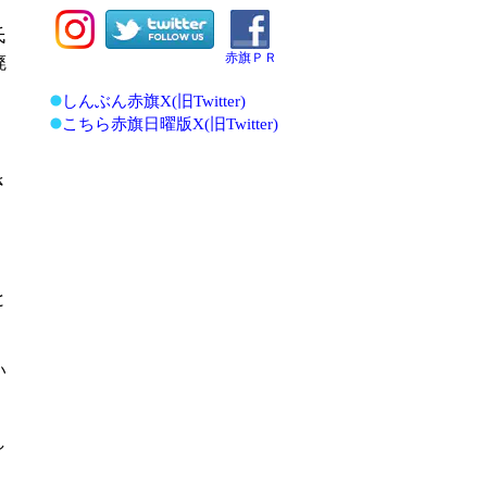
氏
赤旗ＰＲ
廃
しんぶん赤旗X(旧Twitter)
こちら赤旗日曜版X(旧Twitter)
さ
と
い
し