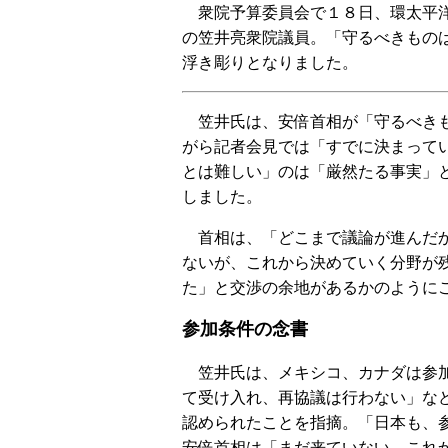
衆院予算委員会で１８日、環太平洋
の笠井亮衆院議員。「守るべきもの
浮き彫りとなりました。
笠井氏は、安倍首相が「守るべき
がら記者会見では「すでに決まって
とは難しい」のは「厳然たる事実」
しました。
首相は、「どこまで議論が進んだ
ないが、これから決めていく分野が
た」と交渉の余地があるかのように
参加条件の念書
笠井氏は、メキシコ、カナダは参加
て受け入れ、再協議は行わない」な
認められたことを指摘。「日本も、
安倍首相は「まだ来ていない。これ