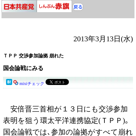
2013年3月13日(水)
ＴＰＰ 交渉参加論拠 崩れた
国会論戦にみる
mixiチェック
安倍晋三首相が１３日にも交渉参加
表明を狙う環太平洋連携協定(ＴＰＰ)｡
国会論戦では､参加の論拠がすべて崩れ