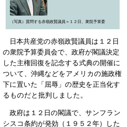
（写真）質問する赤嶺政賢議員＝１２日、衆院予算委
日本共産党の赤嶺政賢議員は１２日
の衆院予算委員会で、政府が閣議決定
した主権回復を記念する式典の開催に
ついて、沖縄などをアメリカの施政権
下に置いた「屈辱」の歴史を正当化す
るものだと批判しました。
政府は１２日の閣議で、サンフラン
シスコ条約が発効（１９５２年）した