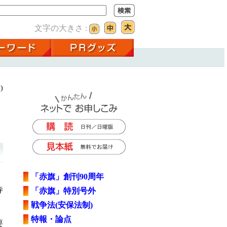
文字の大きさ :
)
「赤旗」創刊90周年
寺
「赤旗」特別号外
戦争法(安保法制)
特報・論点
要