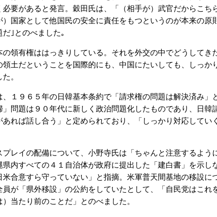
く必要があると発言。穀田氏は、「（相手が）武官だからこち
が）国家として他国民の安全に責任をもつというのが本来の原
だ｣とのべました｡
の領有権ははっきりしている。それを外交の中でどうしてき
の領土だということを国際的にも、中国にたいしても、しっか
した。
、１９６５年の日韓基本条約で「請求権の問題は解決済み」
婦」問題は９０年代に新しく政治問題化したものであり、日韓
があれば話し合う」と定められており、「しっかり対応してい
プレイの配備について、小野寺氏は「ちゃんと注意するよう
縄県内すべての４１自治体が政府に提出した「建白書」を示し
日米合意すら守っていない」と指摘。米軍普天間基地の移設に
全員が「県外移設」の公約をしていたとして、「自民党はこれ
は）当たり前のことだ」とのべました。