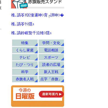
経
原
襍､譌苓ｦ区悽邏呻ｼ育┌譁呻ｼ�
襍､譌苓ｳｼ隱ｭ
襍､譌鈴崕蟄千沿雉ｼ隱ｭ
特集
学問・文化
くらし家庭
電話相談
テレビ
スポーツ
たび・つり
読者の広場
科学
新人王戦
赤旗名人戦
点字「赤旗」