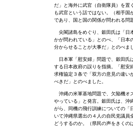
だ」と海外に武官（自衛隊員）を置
も武官という話ではない。（相手国
であり、国と国の関係が問われる問題
尖閣諸島をめぐり、穀田氏は「日本
かが問われている」とのべ、「日本
分からせることが大事だ」とのべま
日本軍「慰安婦」問題で、穀田氏は
する日本政府の誤りを指摘。「慰安
求権協定３条で「双方の意見の違い
べきだ」とのべました。
沖縄の米軍基地問題で、欠陥機オス
やっている」と発言。穀田氏は、沖
がら、同機の飛行訓練についての「
いて沖縄県選出の４人の自民党議員
どうするのか。（県民の声をきくの