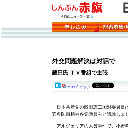
外交問題解決は対話で
穀田氏 ＴＶ番組で主張
mixiチェック
日本共産党の穀田恵二国対委員長は
五典防衛相や各党議員らと議論しま
アルジェリアの人質事件で、小野寺