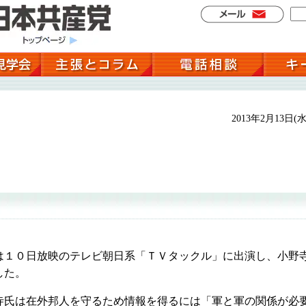
2013年2月13日(水
１０日放映のテレビ朝日系「ＴＶタックル」に出演し、小野
した。
氏は在外邦人を守るため情報を得るには「軍と軍の関係が必