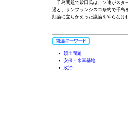
千島問題で穀田氏は、ソ連がスター
過と、サンフランシスコ条約で千島
則論に立ちかえった議論をやらなけれ
領土問題
安保・米軍基地
政治