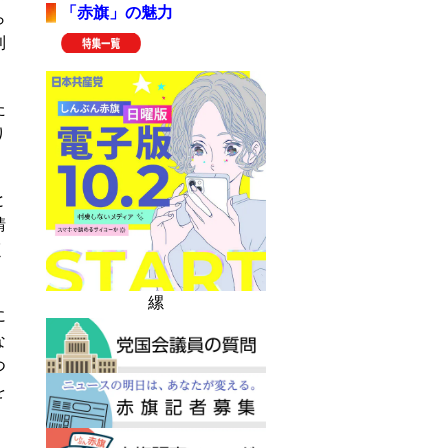
「赤旗」の魅力
ら
則
た
り
と
請
く
縲
に
な
つ
を