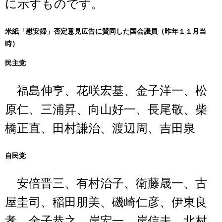
に示すものです。
米紙「慰安婦」否定意見広告に賛同した国会議員（昨年１１月当
時）
民主党
福島伸亨、花咲宏基、金子洋一、松
原仁、三浦昇、向山好一、長尾敬、柴
橋正直、田村謙治、渡辺周、吉田泉
自民党
安倍晋三、有村治子、衛藤晟一、古
屋圭司、稲田朋美、磯崎仁彦、伊東良
孝、金子恭之、岸宏一、岸信夫、北村