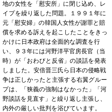
地の女性を「慰安所」に閉じ込め、レ
イプを繰り返した問題。１９９１年に
元「慰安婦」の韓国人女性が謝罪と賠
償を求める訴えを起こしたことをきっ
かけに日本政府は全面的な調査を行
い、９３年には河野洋平官房長官（当
時）が「おわびと反省」の談話を発表
しました。安倍晋三氏ら日本の侵略戦
争は正しかったと主張する右翼グルー
プは、「狭義の強制はなかった」「河
野談話を見直す」と繰り返し主張し、
内外の厳しい批判を浴びています。