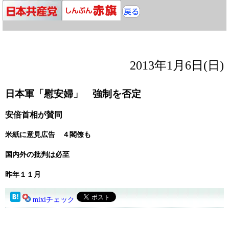
2013年1月6日(日)
日本軍「慰安婦」 強制を否定
安倍首相が賛同
米紙に意見広告 ４閣僚も
国内外の批判は必至
昨年１１月
mixiチェック