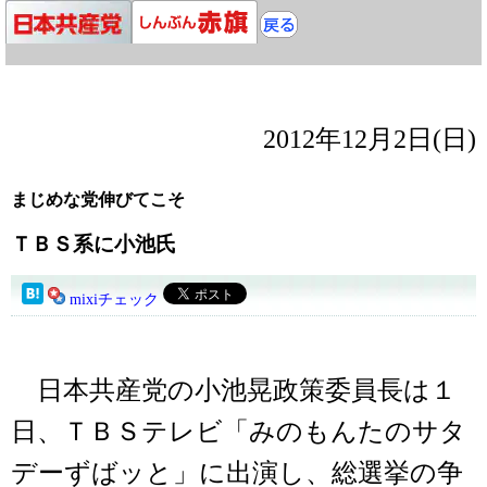
2012年12月2日(日)
まじめな党伸びてこそ
ＴＢＳ系に小池氏
mixiチェック
日本共産党の小池晃政策委員長は１
日、ＴＢＳテレビ「みのもんたのサタ
デーずばッと」に出演し、総選挙の争