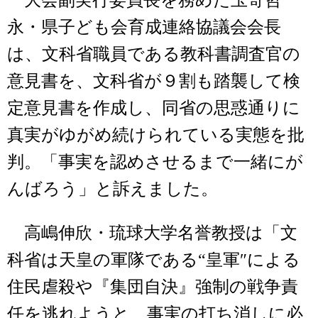
永・県子ども会育成連絡協議会会長
は、文科省職員である教科書調査官の
意見書を、文科省が９割も踏襲して検
定意見書を作成し、同省の思惑通りに
真実がゆがめ続けられている実態を批
判。「事実を認めさせるまで一緒にが
んばろう」と訴えました。
高嶋伸欣・琉球大学名誉教授は「文
科省は天皇の軍隊である“皇軍″による
住民虐殺や『集団自決』強制の戦争責
任を逃れようと、事実の打ち消しに必