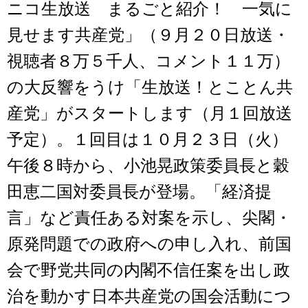
ニコ生放送 まるごと紹介！ 一気に
見せます共産党」（９月２０日放送・
視聴者８万５千人、コメント１１万）
の大反響をうけ「生放送！とことん共
産党」がスタートします（月１回放送
予定）。１回目は１０月２３日（火）
午後８時から、小池晃政策委員長と穀
田恵二国対委員長が登場。「経済提
言」など責任ある対案を示し、尖閣・
原発問題での政府への申し入れ、前国
会で野党共同の内閣不信任案を出し政
治を動かす日本共産党の国会活動につ