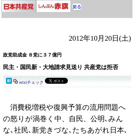
2012年10月20日(土)
政党助成金 ８党に３７億円
民主・国民新・大地請求見送り 共産党は拒否
mixiチェック
消費税増税や復興予算の流用問題へ
の怒りが渦巻く中、自民、公明､みん
な､社民､新党きづな､たちあがれ日本､