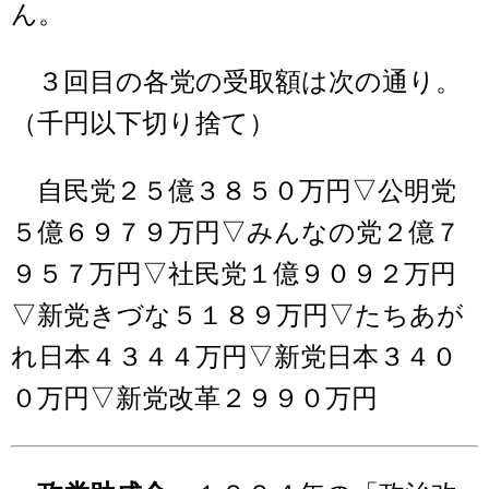
ん。
３回目の各党の受取額は次の通り。
（千円以下切り捨て）
自民党２５億３８５０万円▽公明党
５億６９７９万円▽みんなの党２億７
９５７万円▽社民党１億９０９２万円
▽新党きづな５１８９万円▽たちあが
れ日本４３４４万円▽新党日本３４０
０万円▽新党改革２９９０万円