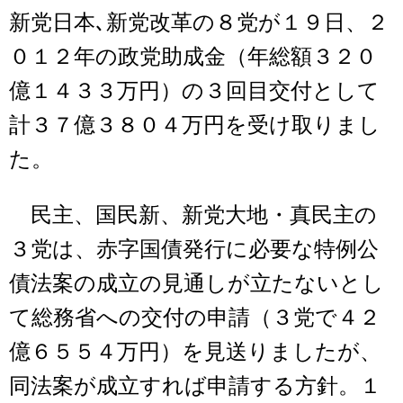
新党日本､新党改革の８党が１９日、２
０１２年の政党助成金（年総額３２０
億１４３３万円）の３回目交付として
計３７億３８０４万円を受け取りまし
た。
民主、国民新、新党大地・真民主の
３党は、赤字国債発行に必要な特例公
債法案の成立の見通しが立たないとし
て総務省への交付の申請（３党で４２
億６５５４万円）を見送りましたが、
同法案が成立すれば申請する方針。１