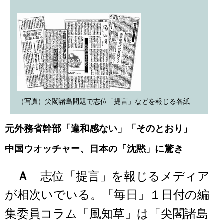
（写真）尖閣諸島問題で志位「提言」などを報じる各紙
元外務省幹部「違和感ない」「そのとおり」
中国ウオッチャー、日本の「沈黙」に驚き
Ａ
志位「提言」を報じるメディア
が相次いでいる。「毎日」１日付の編
集委員コラム「風知草」は「尖閣諸島