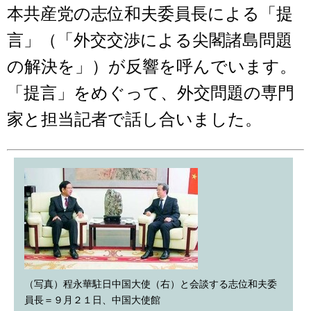
本共産党の志位和夫委員長による「提
言」（「外交交渉による尖閣諸島問題
の解決を」）が反響を呼んでいます。
「提言」をめぐって、外交問題の専門
家と担当記者で話し合いました。
（写真）程永華駐日中国大使（右）と会談する志位和夫委
員長＝９月２１日、中国大使館