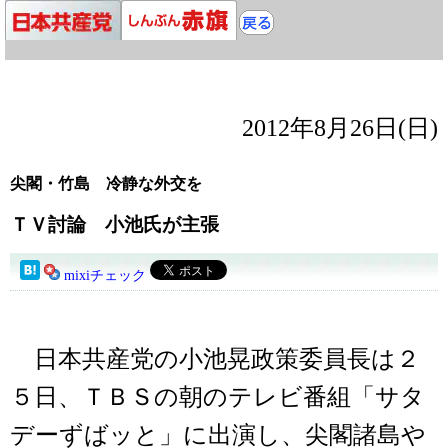
2012年8月26日(日)
尖閣・竹島 冷静な外交を
ＴＶ討論 小池氏が主張
mixiチェック
日本共産党の小池晃政策委員長は２
５日、ＴＢＳの朝のテレビ番組「サタ
デーずばッと」に出演し、尖閣諸島や