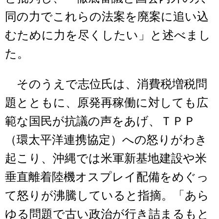
同の力でこれらの法案を廃案に追い込
むために力を尽くしたい」と述べまし
た。
そのうえで志位氏は、消費税増税問
題とともに、原発再稼働に対しても広
範な国民が抗議の声をあげ、ＴＰＰ
（環太平洋連携協定）への怒りがわき
起こり、沖縄では米軍新基地建設や米
垂直離着陸機オスプレイ配備をめぐっ
て怒りが沸騰していると指摘。「あら
ゆる問題で古い政治が行き詰まるもと