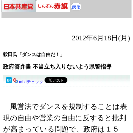
2012年6月18日(月)
穀田氏「ダンスは自由だ！」
政府答弁書 不当立ち入りないよう県警指導
mixiチェック
風営法でダンスを規制することは表
現の自由や営業の自由に反すると批判
が高まっている問題で、政府は１５