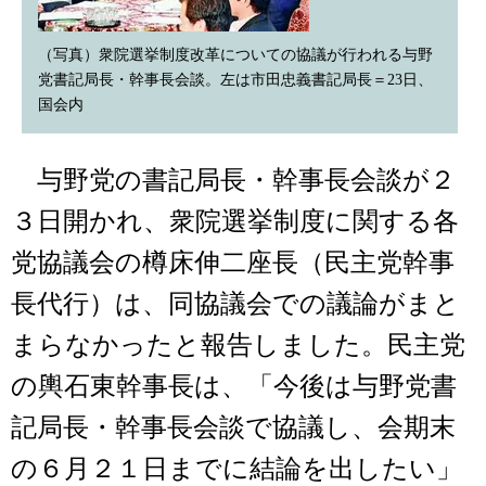
（写真）衆院選挙制度改革についての協議が行われる与野
党書記局長・幹事長会談。左は市田忠義書記局長＝23日、
国会内
与野党の書記局長・幹事長会談が２
３日開かれ、衆院選挙制度に関する各
党協議会の樽床伸二座長（民主党幹事
長代行）は、同協議会での議論がまと
まらなかったと報告しました。民主党
の輿石東幹事長は、「今後は与野党書
記局長・幹事長会談で協議し、会期末
の６月２１日までに結論を出したい」