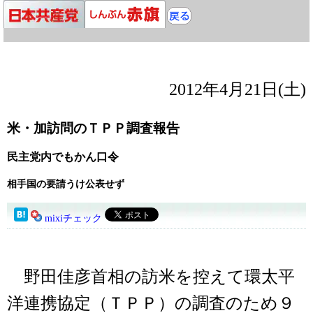
2012年4月21日(土)
米・加訪問のＴＰＰ調査報告
民主党内でもかん口令
相手国の要請うけ公表せず
mixiチェック
野田佳彦首相の訪米を控えて環太平
洋連携協定（ＴＰＰ）の調査のため９