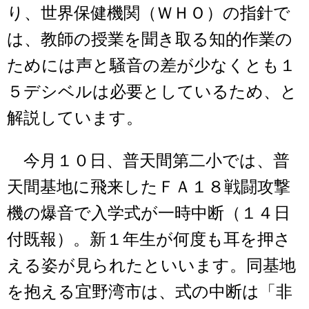
り、世界保健機関（ＷＨＯ）の指針で
は、教師の授業を聞き取る知的作業の
ためには声と騒音の差が少なくとも１
５デシベルは必要としているため、と
解説しています。
今月１０日、普天間第二小では、普
天間基地に飛来したＦＡ１８戦闘攻撃
機の爆音で入学式が一時中断（１４日
付既報）。新１年生が何度も耳を押さ
える姿が見られたといいます。同基地
を抱える宜野湾市は、式の中断は「非