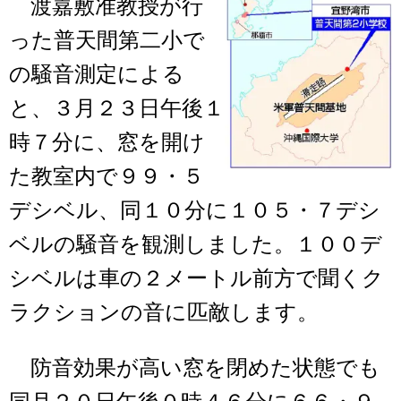
渡嘉敷准教授が行
った普天間第二小で
の騒音測定による
と、３月２３日午後１
時７分に、窓を開け
た教室内で９９・５
デシベル、同１０分に１０５・７デシ
ベルの騒音を観測しました。１００デ
シベルは車の２メートル前方で聞くク
ラクションの音に匹敵します。
防音効果が高い窓を閉めた状態でも