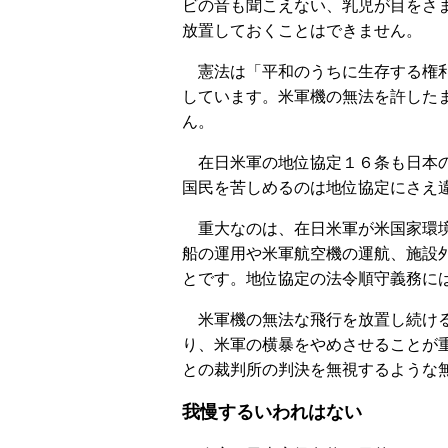
ビの音も聞こえない、乳児が目をさ
放置しておくことはできません。
憲法は「平和のうちに生存する権利
しています。米軍機の無法を許した
ん。
在日米軍の地位協定１６条も日本の
国民を苦しめるのは地位協定にさえ
重大なのは、在日米軍が米国家環境
船の運用や米軍航空機の運航、施設
とです。地位協定の法令順守義務に
米軍機の無法な飛行を放置し続ける
り、米軍の横暴をやめさせることが
との裁判所の判決を無視するような
我慢するいわれはない