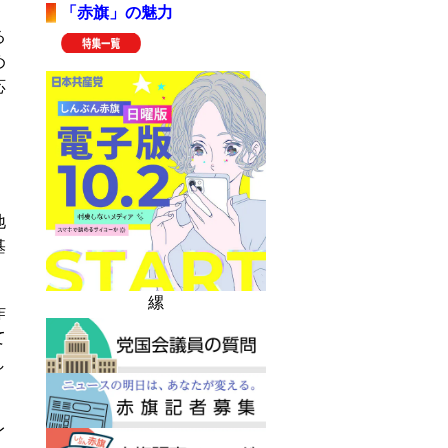
「赤旗」の魅力
る
め
応
地
基
縲
昨
て
し
レ