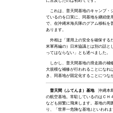
に言及したのは初めてです。
これは、普天間基地のキャンプ・シ
ているのを口実に、同基地を継続使
で、在沖縄米海兵隊のグアム移転を
あります。
外相は「運用上の安全を確保するた
米軍再編の）日米協議とは別の話と
ってはならない」とも述べました。
しかし、普天間基地の滑走路の補修
大規模な補修が行われることになれ
き、同基地が固定化することにつな
普天間（ふてんま）基地
沖縄本島
の航空基地。常駐しているのはＣＨ
なども頻繁に飛来します。基地の周
り、「世界一危険な基地｣といわれま