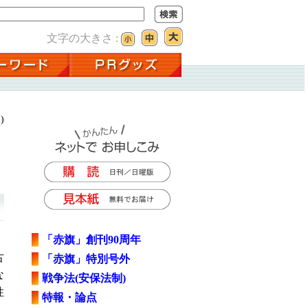
文字の大きさ :
)
「赤旗」創刊90周年
古
「赤旗」特別号外
な
戦争法(安保法制)
性
特報・論点