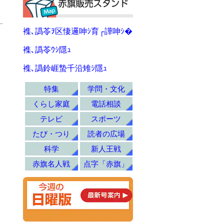
襍､譌苓ｦ区悽邏呻ｼ育┌譁呻ｼ�
襍､譌苓ｳｼ隱ｭ
襍､譌鈴崕蟄千沿雉ｼ隱ｭ
特集
学問・文化
くらし家庭
電話相談
テレビ
スポーツ
たび・つり
読者の広場
科学
新人王戦
赤旗名人戦
点字「赤旗」