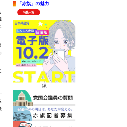
「赤旗」の魅力
っ
議
に
日
あ
に
縲
隊
機