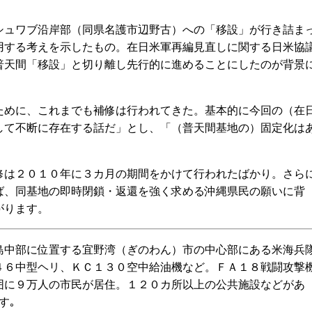
ュワブ沿岸部（同県名護市辺野古）への「移設」が行き詰ま
用する考えを示したもの。在日米軍再編見直しに関する日米協
普天間「移設」と切り離し先行的に進めることにしたのが背景
めに、これまでも補修は行われてきた。基本的に今回の（在
して不断に存在する話だ」とし、「（普天間基地の）固定化は
は２０１０年に３カ月の期間をかけて行われたばかり。さら
ば、同基地の即時閉鎖・返還を強く求める沖縄県民の願いに背
がります。
中部に位置する宜野湾（ぎのわん）市の中心部にある米海兵
４６中型ヘリ、ＫＣ１３０空中給油機など。ＦＡ１８戦闘攻撃
囲に９万人の市民が居住。１２０カ所以上の公共施設などがあ
す｡