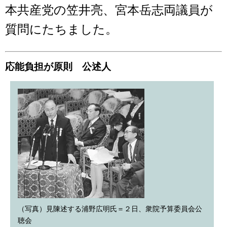
本共産党の笠井亮、宮本岳志両議員が
質問にたちました。
応能負担が原則 公述人
（写真）見陳述する浦野広明氏＝２日、衆院予算委員会公
聴会