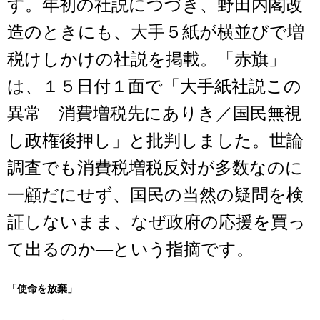
す。年初の社説につづき、野田内閣改
造のときにも、大手５紙が横並びで増
税けしかけの社説を掲載。「赤旗」
は、１５日付１面で「大手紙社説この
異常 消費増税先にありき／国民無視
し政権後押し」と批判しました。世論
調査でも消費税増税反対が多数なのに
一顧だにせず、国民の当然の疑問を検
証しないまま、なぜ政府の応援を買っ
て出るのか―という指摘です。
「使命を放棄」