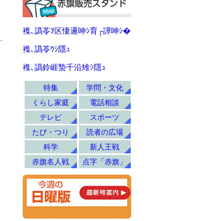
襍､譌苓ｦ区悽邏呻ｼ育┌譁呻ｼ�
襍､譌苓ｳｼ隱ｭ
襍､譌鈴崕蟄千沿雉ｼ隱ｭ
特集
学問・文化
くらし家庭
電話相談
テレビ
スポーツ
たび・つり
読者の広場
科学
新人王戦
赤旗名人戦
点字「赤旗」