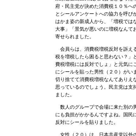
府・民主党が決めた消費税１０％へ
とシールアンケートへの協力を呼び
はかま姿の新成人から、「増税では
大事」「景気が悪いのに増税なんて
寄せられました。
会員らは、消費税増税反対を訴え
税を増税したら困ると思わない？」
費税増税には反対でしょ」と元気に
にシールを貼った男性（２０）がい
切り捨てて消費税増税なんてありえ
思っているのでしょう。民主党は支
ました。
数人のグループで会場に来た別の男
にも負担がかかるんですよね。国民
反対にシールを貼りました。
女性（２０）は、日本共産党以外の