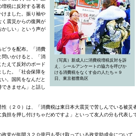
の増税に反対する署名
かけました。振り袖や
なく震災からの復興が
おかしい」という声が
るビラを配布。「消費
と問いかけると、「消
（写真）新成人に消費税増税反対を訴
こたえて反対のボード
え、シールアンケートの協力を呼びか
ました。「社会保障を
ける消費税をなくす会の人たち＝９
日、東京都豊島区
ない。国民をなんだと
持できません」と話し
性（２０）は、「消費税は東日本大震災で苦しんでいる被災
に負担を押し付けちゃだめですよ」といって友人の分も代表し
政党が年間３２０億円も受け取っている政党助成金について