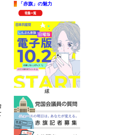
「赤旗」の魅力
縲
者
て