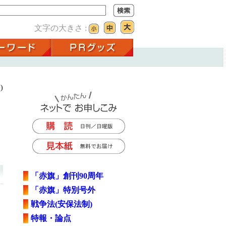
文字の大きさ :
)
「赤旗」創刊90周年
「赤旗」特別号外
戦争法(安保法制)
特報・論点