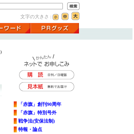
文字の大きさ :
)
「赤旗」創刊90周年
「赤旗」特別号外
戦争法(安保法制)
特報・論点