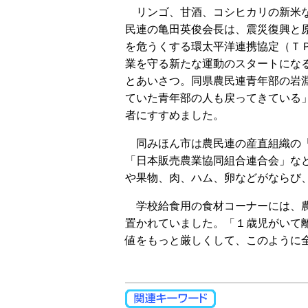
リンゴ、甘酒、コシヒカリの新米
民連の亀田英俊会長は、震災復興と
を危うくする環太平洋連携協定（Ｔ
業を守る新たな運動のスタートにな
とあいさつ。同県農民連青年部の岩
ていた青年部の人も戻ってきている
者にすすめました。
同みほん市は農民連の産直組織の「
「日本販売農業協同組合連合会」な
や果物、肉、ハム、卵などがならび
学校給食用の食材コーナーには、農
置かれていました。「１歳児がいて
値をもっと厳しくして、このように