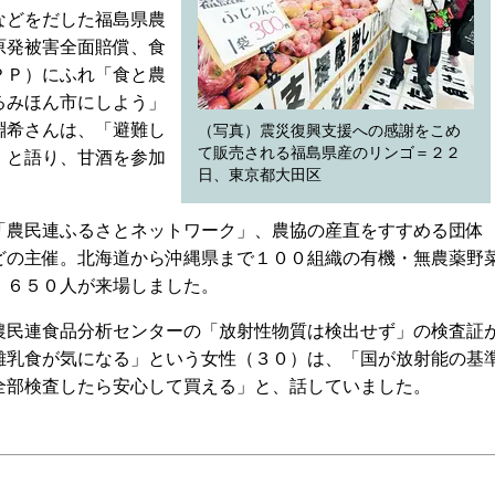
などをだした福島県農
原発被害全面賠償、食
ＰＰ）にふれ「食と農
るみほん市にしよう」
淵希さんは、「避難し
（写真）震災復興支援への感謝をこめ
て販売される福島県産のリンゴ＝２２
」と語り、甘酒を参加
日、東京都大田区
農民連ふるさとネットワーク」、農協の産直をすすめる団体
どの主催。北海道から沖縄県まで１００組織の有機・無農薬野
、６５０人が来場しました。
民連食品分析センターの「放射性物質は検出せず」の検査証
離乳食が気になる」という女性（３０）は、「国が放射能の基
全部検査したら安心して買える」と、話していました。