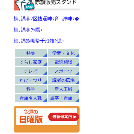
襍､譌苓ｦ区悽邏呻ｼ育┌譁呻ｼ�
襍､譌苓ｳｼ隱ｭ
襍､譌鈴崕蟄千沿雉ｼ隱ｭ
特集
学問・文化
くらし家庭
電話相談
テレビ
スポーツ
たび・つり
読者の広場
科学
新人王戦
赤旗名人戦
点字「赤旗」