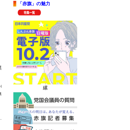
「赤旗」の魅力
菜
が
縲
準