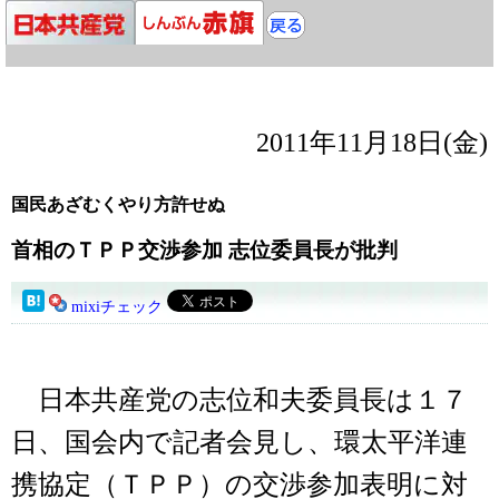
2011年11月18日(金)
国民あざむくやり方許せぬ
首相のＴＰＰ交渉参加 志位委員長が批判
mixiチェック
日本共産党の志位和夫委員長は１７
日、国会内で記者会見し、環太平洋連
携協定（ＴＰＰ）の交渉参加表明に対