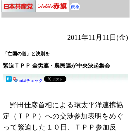
2011年11月11日(金)
「亡国の道」と決別を
緊迫ＴＰＰ 全労連・農民連が中央決起集会
mixiチェック
野田佳彦首相による環太平洋連携協
定（ＴＰＰ）への交渉参加表明をめぐ
って緊迫した１０日、ＴＰＰ参加反