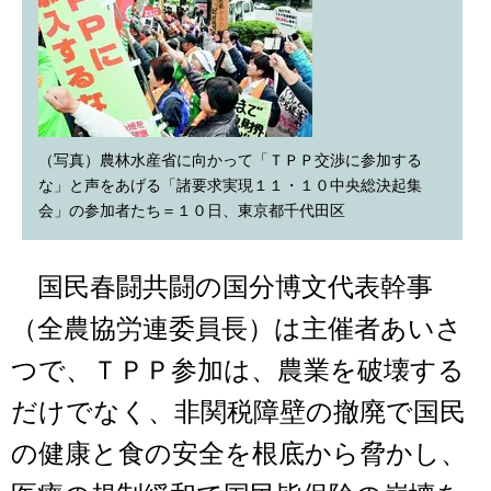
（写真）農林水産省に向かって「ＴＰＰ交渉に参加する
な」と声をあげる「諸要求実現１１・１０中央総決起集
会」の参加者たち＝１０日、東京都千代田区
国民春闘共闘の国分博文代表幹事
（全農協労連委員長）は主催者あいさ
つで、ＴＰＰ参加は、農業を破壊する
だけでなく、非関税障壁の撤廃で国民
の健康と食の安全を根底から脅かし、