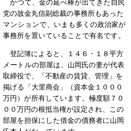
かつて、金の延べ棒が出てきた自民
党の故金丸信副総裁の事務所もあった
マンションで、いまも多くの政治家が
事務所を置いていることで有名です。
登記簿によると、１４６・１８平方
メートルの部屋は、山岡氏の妻が代表
取締役で、「不動産の賃貸、管理」を
掲げる「大里商会」（資本金１０００
万円）が所有しています。極度額７０
００万円の根抵当権が設定され、この
部屋を担保にした借金の債務者に山岡