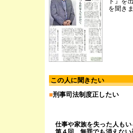
ト』を
を聞き
この人に聞きたい
■
刑事司法制度正したい
仕事や家族を失った人もい
第４回 無罪でも消えない