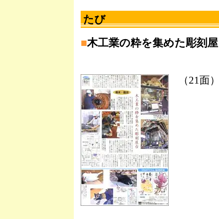
たび
■
木工業の粋を集めた彫刻屋
（21面