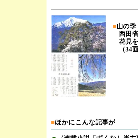
■
山の季
西田省
花見を
（34
■
ほかにこんな記事が