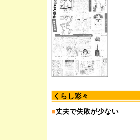
くらし彩々
■
丈夫で失敗が少ない