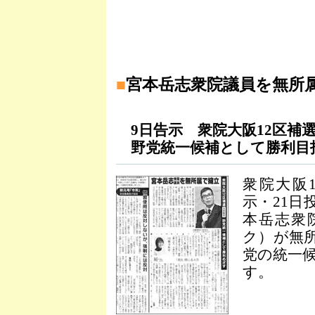
■
宮本岳志衆院議員を無所
9日告示 衆院大阪12区補
野党統一候補として勝利目
衆院大阪
示・21日
本岳志衆
ク）が無
党の統一
す。