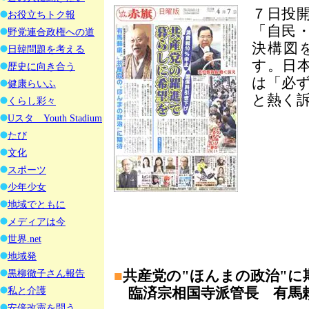
７日投
お役立ちトク報
「自民
野党連合政権への道
決構図
日韓問題を考える
す。日
歴史に向き合う
は「必
健康らいふ
と熱く
くらし彩々
Uスタ Youth Stadium
たび
文化
スポーツ
少年少女
地域でともに
メディアは今
世界.net
地域発
黒柳徹子さん報告
■
共産党の"ほんまの政治"に
私と介護
臨済宗相国寺派管長 有馬
安倍改憲を問う