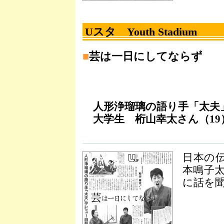
Uスタ Youth Stadium
■
芸は一日にしてならず
人形浄瑠璃の語り手「太夫
大学生 桁山幸太さん（19
日本の
本鳴子
に話を聞