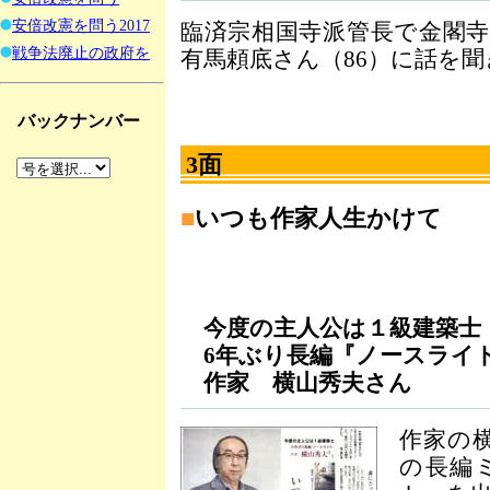
安倍改憲を問う2017
臨済宗相国寺派管長で金閣
戦争法廃止の政府を
有馬頼底さん（86）に話を
バックナンバー
3面
■
いつも作家人生かけて
今度の主人公は１級建築士
6年ぶり長編『ノースライ
作家 横山秀夫さん
作家の
の長編