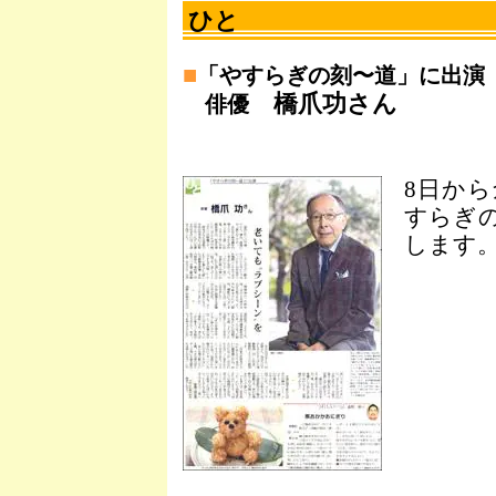
ひと
■
「やすらぎの刻〜道」に出演
橋爪功さん
俳優
8日か
すらぎ
します。