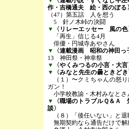
▼
〈連載小説「ずくなし半左
作・吉橋通夫 絵・西のぼる
（47）第五話 人を想う
5 針ノ木峠の決闘
▼
〈リレーエッセー 風の色
「再生」信じる4月
俳優・円城寺あやさん
▼
〈連載漫画 昭和の神田っ
13 神田祭・神幸祭
▼
〈やくみつるの小言・大言〉
▼
〈みなと先生の曇ときどき
（１）〜クミちゃんの怒り
ガン！
小学校教諭・木村みなとさ
▼
〈職場のトラブルＱ＆Ａ 
談〉
（８）「後任いない」と退
無期契約なら通告だけで解