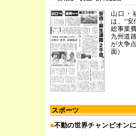
山口・
は、"安
総事業費
九州道
が大争点
面）
スポーツ
■
不動の世界チャンピオン