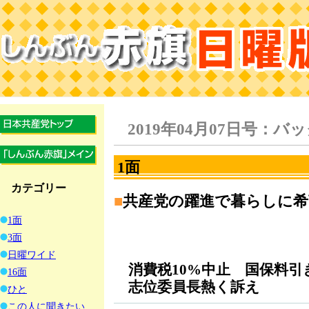
2019年04月07日号：
1面
カテゴリー
■
共産党の躍進で暮らしに希
1面
3面
日曜ワイド
消費税10%中止 国保料引
16面
志位委員長熱く訴え
ひと
この人に聞きたい