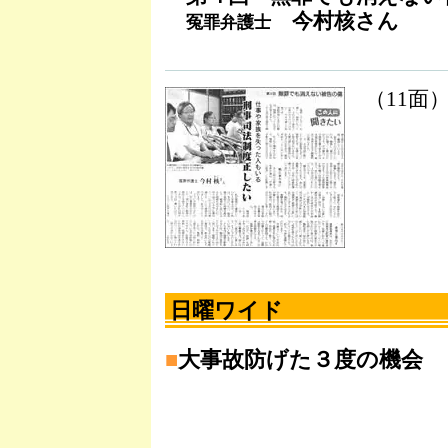
今村核さん
冤罪弁護士
（11面
日曜ワイド
■
大事故防げた３度の機会