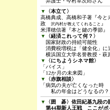
弁護士・今村幸次郎さん
▼
〈本立て〉
高橋典成、高橋和子著『今と
政
』
沢内村が教えてくれること
米澤穂信著『本と鍵の季節』
▼
〈経済これって何？〉
国家財政の持続可能性
消費税増税は「健全化」に
横浜国立大学名誉教授・萩
▼
〈にちようシネマ館〉
「バイス」
「12か月の未来図」
▼
〈赤旗相談〉
「病気の夫が亡くなった時
私の年金はどうなるの？
▼
〈囲 碁〉依田紀基九段の
第44期新人王戦 ここがポ