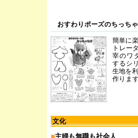
おすわりポーズのちっちゃ
簡単に
トレー
宰のワ
するシ
生地を
作りま
文化
■
主婦も無職も社会人