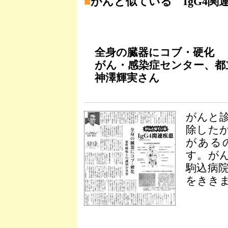
■
がんと似ている IgG4関
全身の臓器にコブ・硬化
がん・感染症センター、都
神澤輝実さん
がんと
除した
があるの
す。が
駒込病
をききま